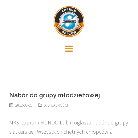
Skip
to
content
Nabór do grupy młodzieżowej
2012-09-26
AKTUALNOŚCI
MKS Cuprum MUNDO Lubin ogłasza nabór do grupy
siatkarskiej. Wszystkich chętnych chłopców z