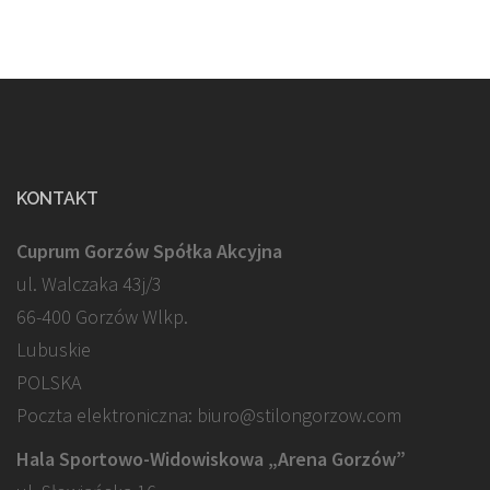
KONTAKT
Cuprum Gorzów Spółka Akcyjna
ul. Walczaka 43j/3
66-400 Gorzów Wlkp.
Lubuskie
POLSKA
Poczta elektroniczna: biuro@stilongorzow.com
Hala Sportowo-Widowiskowa „Arena Gorzów”