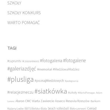
SZKOŁY
SZKOŁY KONKURS
WARTO POMAGAĆ
TAGI
#fotogalerie
#fotogaleria
#cuprumtv
#czasnarewanż
#galeriazdjęć
#memoriał
#MiedziowaMlodziez
#plusliga
#poznajMiedziowych
#pożegnania
#siatkówka
#relacjezmeczu
#szkoły
#WartoPomagac
Adam
Asseco Resovia Rzeszów
Aluron CMC Warta Zawiercie
Barkom
Lorenc
beach volleyball
Cerrad
Każany Lwów
BBTS Bielsko-Biała
Biało-czerwoni