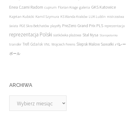
Enea Czarni Radom
galeria
GKS Katowice
cuprum
Florian Krage
Kajetan Kubicki
Kamil Szymura
KS Wanda Kraków
LUK Lublin
mistrzostwa
PreZero Grand Prix PLS
PGE Skra Bełchatów
świata
playoffy
reprezentacja
reprezentacja Polski
Stal Nysa
siatkówka plażowa
Staropolanka
transfer
Trefl Gdańsk
Ślepsk Malow Suwałki
VNL
Wojciech Ferens
バレー
ボール
ARCHIWA
Archiwa