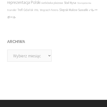
reprezentacja Polski
Stal Nysa
siatkówka plażowa
Staropolanka
transfer
Trefl Gdańsk
Ślepsk Malow Suwałki
VNL
Wojciech Ferens
バレー
ボール
ARCHIWA
Archiwa