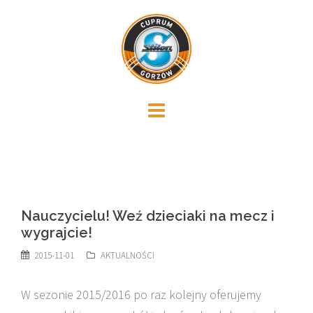
Skip
to
content
Nauczycielu! Weź dzieciaki na mecz i
wygrajcie!
2015-11-01
AKTUALNOŚCI
W sezonie 2015/2016 po raz kolejny oferujemy