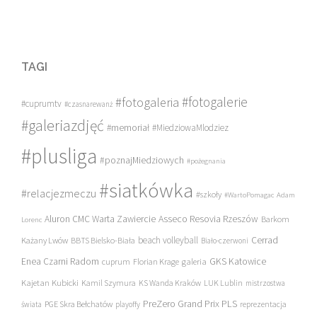
TAGI
#fotogalerie
#fotogaleria
#cuprumtv
#czasnarewanż
#galeriazdjęć
#memoriał
#MiedziowaMlodziez
#plusliga
#poznajMiedziowych
#pożegnania
#siatkówka
#relacjezmeczu
#szkoły
#WartoPomagac
Adam
Asseco Resovia Rzeszów
Aluron CMC Warta Zawiercie
Barkom
Lorenc
beach volleyball
Cerrad
Każany Lwów
BBTS Bielsko-Biała
Biało-czerwoni
Enea Czarni Radom
galeria
GKS Katowice
cuprum
Florian Krage
Kajetan Kubicki
Kamil Szymura
KS Wanda Kraków
LUK Lublin
mistrzostwa
PreZero Grand Prix PLS
PGE Skra Bełchatów
świata
playoffy
reprezentacja