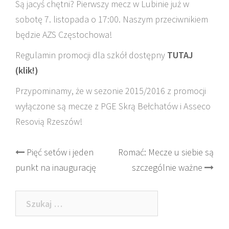
Są jacyś chętni? Pierwszy mecz w Lubinie już w
sobotę 7. listopada o 17:00. Naszym przeciwnikiem
będzie AZS Częstochowa!
Regulamin promocji dla szkół dostępny
TUTAJ
(klik!)
Przypominamy, że w sezonie 2015/2016 z promocji
wyłączone są mecze z PGE Skrą Bełchatów i Asseco
Resovią Rzeszów!
Post
Pięć setów i jeden
Romać: Mecze u siebie są
punkt na inaugurację
szczególnie ważne
navigation
Szukaj: