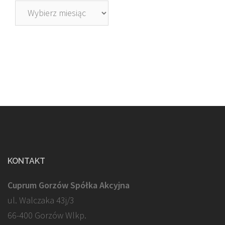
Archiwa
KONTAKT
Cuprum Gorzów Spółka Akcyjna
ul. Walczaka 43j/3
66-400 Gorzów Wlkp.