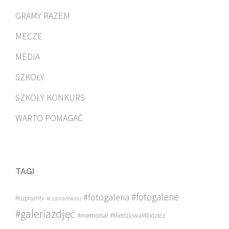
GRAMY RAZEM
MECZE
MEDIA
SZKOŁY
SZKOŁY KONKURS
WARTO POMAGAĆ
TAGI
#fotogalerie
#fotogaleria
#cuprumtv
#czasnarewanż
#galeriazdjęć
#memoriał
#MiedziowaMlodziez