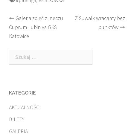
#plusliga
,
#siatkówka
Post
Galeria zdjęć z meczu
Z Suwałk wracamy bez
Cuprum Lubin vs GKS
punktów
navigation
Katowice
Szukaj:
KATEGORIE
AKTUALNOŚCI
BILETY
GALERIA