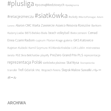
#plusliga
#poznajMiedziowych
#pożegnania
#siatkówka
#relacjezmeczu
#szkoły
#WartoPomagac
Adam
Asseco Resovia Rzeszów
Aluron CMC Warta Zawiercie
Barkom
Lorenc
beach volleyball
Cerrad
Każany Lwów
BBTS Bielsko-Biała
Biało-czerwoni
Enea Czarni Radom
galeria
GKS Katowice
cuprum
Florian Krage
Kajetan Kubicki
Kamil Szymura
KS Wanda Kraków
LUK Lublin
mistrzostwa
PreZero Grand Prix PLS
PGE Skra Bełchatów
świata
playoffy
reprezentacja
reprezentacja Polski
Stal Nysa
siatkówka plażowa
Staropolanka
transfer
Trefl Gdańsk
Ślepsk Malow Suwałki
VNL
Wojciech Ferens
バレー
ボール
ARCHIWA