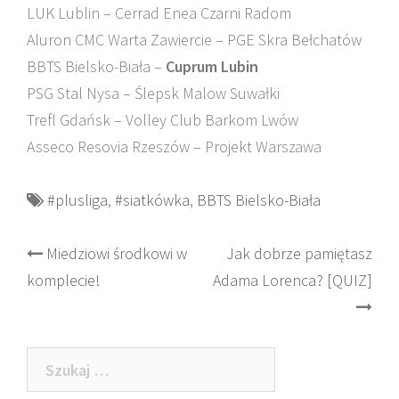
LUK Lublin – Cerrad Enea Czarni Radom
Aluron CMC Warta Zawiercie – PGE Skra Bełchatów
BBTS Bielsko-Biała –
Cuprum Lubin
PSG Stal Nysa – Ślepsk Malow Suwałki
Trefl Gdańsk – Volley Club Barkom Lwów
Asseco Resovia Rzeszów – Projekt Warszawa
#plusliga
,
#siatkówka
,
BBTS Bielsko-Biała
Post
Miedziowi środkowi w
Jak dobrze pamiętasz
komplecie!
Adama Lorenca? [QUIZ]
navigation
Szukaj: