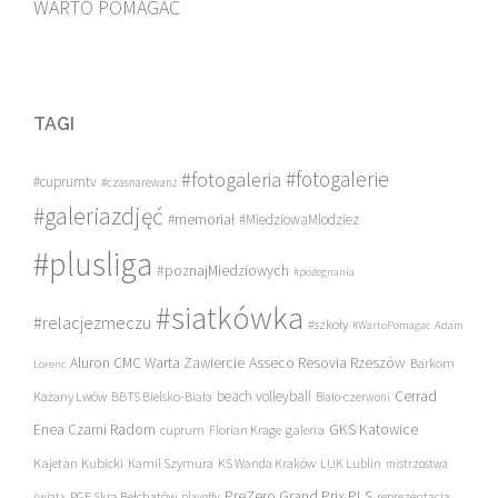
WARTO POMAGAĆ
TAGI
#fotogalerie
#fotogaleria
#cuprumtv
#czasnarewanż
#galeriazdjęć
#memoriał
#MiedziowaMlodziez
#plusliga
#poznajMiedziowych
#pożegnania
#siatkówka
#relacjezmeczu
#szkoły
#WartoPomagac
Adam
Asseco Resovia Rzeszów
Aluron CMC Warta Zawiercie
Barkom
Lorenc
beach volleyball
Cerrad
Każany Lwów
BBTS Bielsko-Biała
Biało-czerwoni
Enea Czarni Radom
galeria
GKS Katowice
cuprum
Florian Krage
Kajetan Kubicki
Kamil Szymura
KS Wanda Kraków
LUK Lublin
mistrzostwa
PreZero Grand Prix PLS
PGE Skra Bełchatów
świata
playoffy
reprezentacja