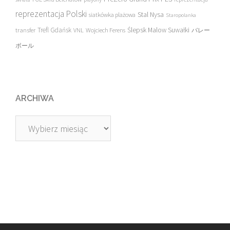
reprezentacja Polski
Stal Nysa
siatkówka plażowa
Staropolanka
transfer
Trefl Gdańsk
Ślepsk Malow Suwałki
VNL
Wojciech Ferens
バレー
ボール
ARCHIWA
Archiwa