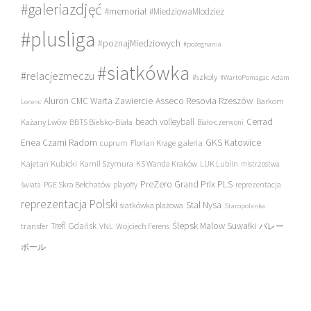
#galeriazdjęć
#memoriał
#MiedziowaMlodziez
#plusliga
#poznajMiedziowych
#pożegnania
#siatkówka
#relacjezmeczu
#szkoły
#WartoPomagac
Adam
Asseco Resovia Rzeszów
Aluron CMC Warta Zawiercie
Barkom
Lorenc
beach volleyball
Cerrad
Każany Lwów
BBTS Bielsko-Biała
Biało-czerwoni
Enea Czarni Radom
galeria
GKS Katowice
cuprum
Florian Krage
Kajetan Kubicki
Kamil Szymura
KS Wanda Kraków
LUK Lublin
mistrzostwa
PreZero Grand Prix PLS
PGE Skra Bełchatów
świata
playoffy
reprezentacja
reprezentacja Polski
Stal Nysa
siatkówka plażowa
Staropolanka
transfer
Trefl Gdańsk
Ślepsk Malow Suwałki
VNL
Wojciech Ferens
バレー
ボール