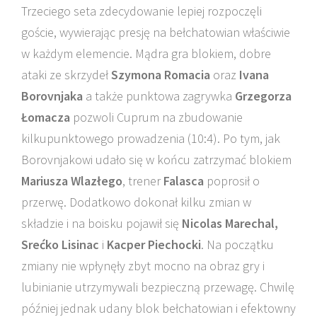
Trzeciego seta zdecydowanie lepiej rozpoczęli
goście, wywierając presję na bełchatowian właściwie
w każdym elemencie. Mądra gra blokiem, dobre
ataki ze skrzydeł
Szymona Romacia
oraz
Ivana
Borovnjaka
a także punktowa zagrywka
Grzegorza
Łomacza
pozwoli Cuprum na zbudowanie
kilkupunktowego prowadzenia (10:4). Po tym, jak
Borovnjakowi udało się w końcu zatrzymać blokiem
Mariusza Wlazłego
, trener
Falasca
poprosił o
przerwę. Dodatkowo dokonał kilku zmian w
składzie i na boisku pojawił się
Nicolas Marechal,
Srećko Lisinac
i
Kacper Piechocki
. Na początku
zmiany nie wpłynęły zbyt mocno na obraz gry i
lubinianie utrzymywali bezpieczną przewagę. Chwilę
później jednak udany blok bełchatowian i efektowny