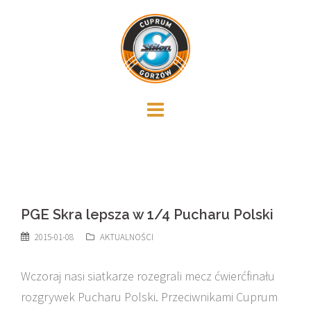
Skip
to
content
PGE Skra lepsza w 1/4 Pucharu Polski
2015-01-08
AKTUALNOŚCI
Wczoraj nasi siatkarze rozegrali mecz ćwierćfinału
rozgrywek Pucharu Polski. Przeciwnikami Cuprum