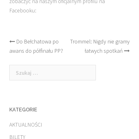
zobaczyć na naszym oficjalnym profilu na
Facebooku:
Post
Do Bełchatowa po
Trommel: Nigdy nie gramy
awans do półfinału PP?
łatwych spotkań
navigation
Szukaj:
KATEGORIE
AKTUALNOŚCI
BILETY