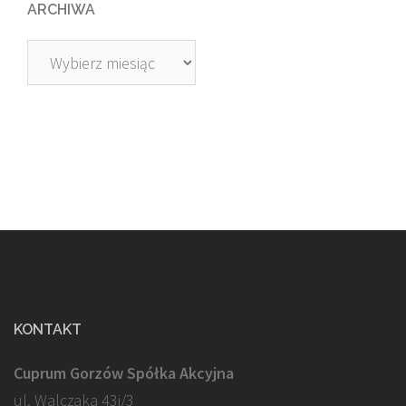
ARCHIWA
Archiwa
KONTAKT
Cuprum Gorzów Spółka Akcyjna
ul. Walczaka 43j/3