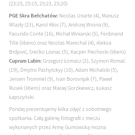
(23:25, 25:15, 25:23, 25:20)
PGE Skra Bełchatów:
Nicolas Uriarte (4), Mariusz
Wlazły (23), Karol Kłos (7), Andrzej Wrona (9),
Facundo Conte (16), Michał Winiarski (5), Ferdinand
Tille (libero) oraz Nicolas Marechal (4), Aleksa
Brdjović, Srećko Lisinac (5), Kacper Piechocki (libero)
Cuprum Lubin:
Grzegorz Łomacz (2), Szymon Romać
(19), Dmytro Pashytskyy (10), Adam Michalski (5),
Jeroen Trommel (9), Ivan Borovnjak (7), Paweł
Rusek (libero) oraz Maciej Gorzkiewicz, Łukasz
Łapszyński
Poniżej prezentujemy kilka zdjęć z sobotniego
spotkania. Całą galerię fotografii z meczu
wykonanych przez Annę Gumowską można