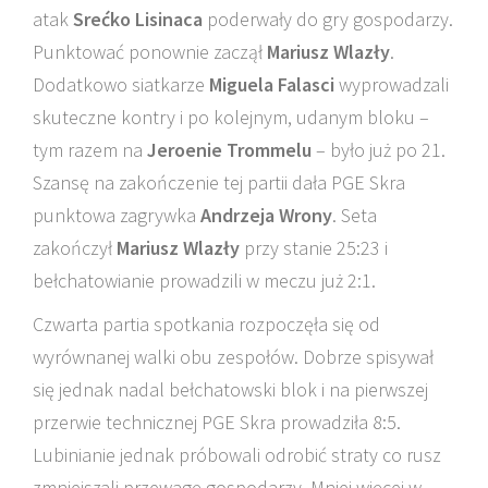
atak
Srećko Lisinaca
poderwały do gry gospodarzy.
Punktować ponownie zaczął
Mariusz Wlazły
.
Dodatkowo siatkarze
Miguela Falasci
wyprowadzali
skuteczne kontry i po kolejnym, udanym bloku –
tym razem na
Jeroenie Trommelu
– było już po 21.
Szansę na zakończenie tej partii dała PGE Skra
punktowa zagrywka
Andrzeja Wrony
. Seta
zakończył
Mariusz Wlazły
przy stanie 25:23 i
bełchatowianie prowadzili w meczu już 2:1.
Czwarta partia spotkania rozpoczęła się od
wyrównanej walki obu zespołów. Dobrze spisywał
się jednak nadal bełchatowski blok i na pierwszej
przerwie technicznej PGE Skra prowadziła 8:5.
Lubinianie jednak próbowali odrobić straty co rusz
zmniejszali przewagę gospodarzy. Mniej więcej w