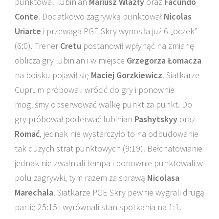
punktowali lubinian
Mariusz Wlazły
oraz
Facundo
Conte
. Dodatkowo zagrywką punktował
Nicolas
Uriarte
i przewaga PGE Skry wynosiła już 6 „oczek”
(6:0). Trener
Cretu
postanowił wpłynąć na zmianę
oblicza gry lubinian i w miejsce
Grzegorza Łomacza
na boisku pojawił się
Maciej Gorzkiewicz
. Siatkarze
Cuprum próbowali wrócić do gry i ponownie
mogliśmy obserwować walkę punkt za punkt. Do
gry próbował poderwać lubinian
Pashytskyy
oraz
Romać
, jednak nie wystarczyło to na odbudowanie
tak dużych strat punktowych (9:19). Bełchatowianie
jednak nie zwalniali tempa i ponownie punktowali w
polu zagrywki, tym razem za sprawą
Nicolasa
Marechala
. Siatkarze PGE Skry pewnie wygrali drugą
partię 25:15 i wyrównali stan spotkania na 1:1.