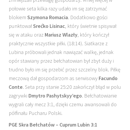
połowie seta kilka razy udało im się zatrzymać
blokiem
Szymona Romacia
. Dodatkowo gości
punktował
Srećko Lisinac
, który świetnie spisywał
się w ataku oraz
Mariusz Wlazły
, który kończył
praktycznie wszystkie piłki. (18:14). Siatkarze z
Lubina próbowali jednak nawiązać walkę, jednak
opór stawiany przez bełchatowian był zbyt duży i
trudno było im się przebić przez szczelny blok. Piłkę
meczową dał gospodarzom as serwisowy
Facundo
Conte
. Seta przy stanie 25:20 zakończył błąd w polu
zagrywki
Dmytro Pashytskyy’ego
. Bełchatowianie
wygrali cały mecz 3:1, dzięki czemu awansowali do
półfinału Pucharu Polski.
PGE Skra Bełchatów – Cuprum Lubin 3:1