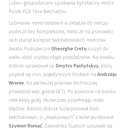
Lubin i gospodarzem spotkania był obecny mistrz
Polski PGE Skra Bełchatów.
Lubinianie mimo osłabieni w składzie do meczu
podeszli bez kompleksów, mimo że na przeciwko
nich stanął komplet bełchatowskich mistrzów
świata. Podopieczni
Gheorghe Cretu
ruszyli do
walki i dość szybko objęli prowadzenie. Na środku
dobrze sprawował się
Dmytro Pashytskyy
, który
popisał się m.in. pojedynczym blokiem na
Andrzeju
Wronie
. Na pierwszej przerwie technicznej
prowadzili więc goście (8:?). Po powrocie na boisko
obie ekipy grały skutecznie, popełniając mało
błędów. Bardzo dobrze funkcjonował blok
bełchatowian. U „miedziowych” z kolei punktował
Szymon Romać
. Zawodnicy Cuprum spisywali się