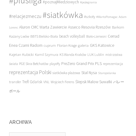
#plusliga
#poznajMiedziowych
#pożegnania
#siatkówka
#relacjezmeczu
#szkoły
#WartoPomagac
Adam
Asseco Resovia Rzeszów
Aluron CMC Warta Zawiercie
Barkom
Lorenc
beach volleyball
Cerrad
Każany Lwów
BBTS Bielsko-Biała
Biało-czerwoni
Enea Czarni Radom
galeria
GKS Katowice
cuprum
Florian Krage
Kajetan Kubicki
Kamil Szymura
KS Wanda Kraków
LUK Lublin
mistrzostwa
PreZero Grand Prix PLS
PGE Skra Bełchatów
świata
playoffy
reprezentacja
reprezentacja Polski
Stal Nysa
siatkówka plażowa
Staropolanka
transfer
Trefl Gdańsk
Ślepsk Malow Suwałki
VNL
Wojciech Ferens
バレー
ボール
ARCHIWA