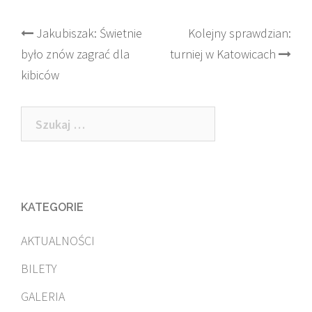
Post
Jakubiszak: Świetnie
Kolejny sprawdzian:
było znów zagrać dla
turniej w Katowicach
navigation
kibiców
Szukaj:
KATEGORIE
AKTUALNOŚCI
BILETY
GALERIA