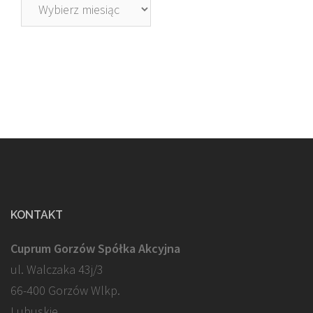
Archiwa
KONTAKT
Cuprum Gorzów Spółka Akcyjna
ul. Walczaka 43j/3
66-400 Gorzów Wlkp.
Lubuskie