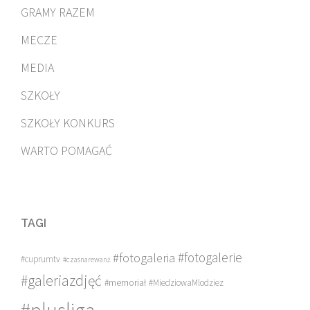
GRAMY RAZEM
MECZE
MEDIA
SZKOŁY
SZKOŁY KONKURS
WARTO POMAGAĆ
TAGI
#fotogalerie
#fotogaleria
#cuprumtv
#czasnarewanż
#galeriazdjęć
#memoriał
#MiedziowaMlodziez