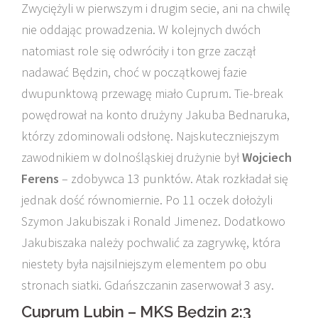
Zwyciężyli w pierwszym i drugim secie, ani na chwilę
nie oddając prowadzenia. W kolejnych dwóch
natomiast role się odwróciły i ton grze zaczął
nadawać Będzin, choć w początkowej fazie
dwupunktową przewagę miało Cuprum. Tie-break
powędrował na konto drużyny Jakuba Bednaruka,
którzy zdominowali odsłonę. Najskuteczniejszym
zawodnikiem w dolnośląskiej drużynie był
Wojciech
Ferens
– zdobywca 13 punktów. Atak rozkładał się
jednak dość równomiernie. Po 11 oczek dołożyli
Szymon Jakubiszak i Ronald Jimenez. Dodatkowo
Jakubiszaka należy pochwalić za zagrywkę, która
niestety była najsilniejszym elementem po obu
stronach siatki. Gdańszczanin zaserwował 3 asy.
Cuprum Lubin – MKS Będzin 2:3