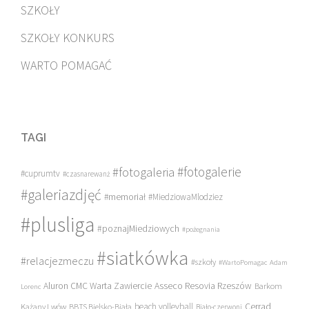
SZKOŁY
SZKOŁY KONKURS
WARTO POMAGAĆ
TAGI
#fotogalerie
#fotogaleria
#cuprumtv
#czasnarewanż
#galeriazdjęć
#memoriał
#MiedziowaMlodziez
#plusliga
#poznajMiedziowych
#pożegnania
#siatkówka
#relacjezmeczu
#szkoły
#WartoPomagac
Adam
Asseco Resovia Rzeszów
Aluron CMC Warta Zawiercie
Barkom
Lorenc
beach volleyball
Cerrad
Każany Lwów
BBTS Bielsko-Biała
Biało-czerwoni