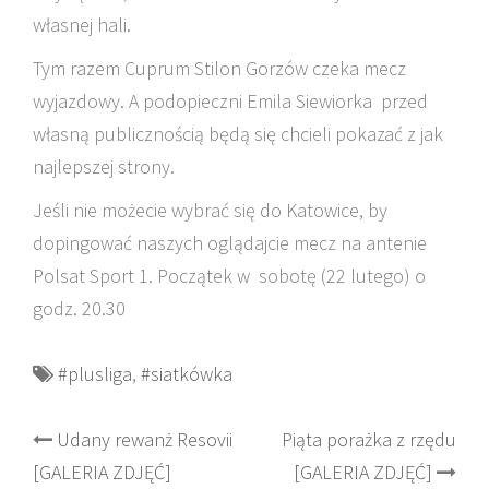
własnej hali.
Tym razem Cuprum Stilon Gorzów czeka mecz
wyjazdowy. A podopieczni Emila Siewiorka przed
własną publicznością będą się chcieli pokazać z jak
najlepszej strony.
Jeśli nie możecie wybrać się do Katowice, by
dopingować naszych oglądajcie mecz na antenie
Polsat Sport 1. Początek w sobotę (22 lutego) o
godz. 20.30
#plusliga
,
#siatkówka
Post
Udany rewanż Resovii
Piąta porażka z rzędu
[GALERIA ZDJĘĆ]
[GALERIA ZDJĘĆ]
navigation