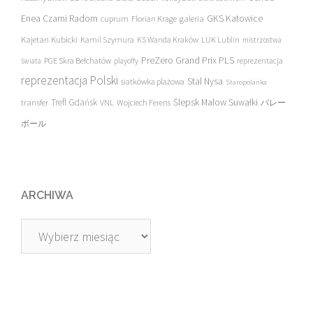
Enea Czarni Radom
galeria
GKS Katowice
cuprum
Florian Krage
Kajetan Kubicki
Kamil Szymura
KS Wanda Kraków
LUK Lublin
mistrzostwa
PreZero Grand Prix PLS
PGE Skra Bełchatów
świata
playoffy
reprezentacja
reprezentacja Polski
Stal Nysa
siatkówka plażowa
Staropolanka
transfer
Trefl Gdańsk
Ślepsk Malow Suwałki
VNL
Wojciech Ferens
バレー
ボール
ARCHIWA
Archiwa