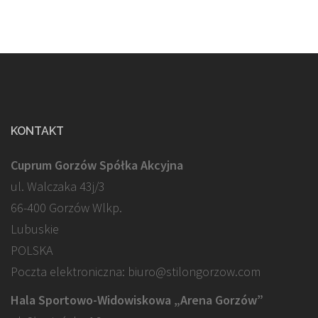
KONTAKT
Cuprum Gorzów Spółka Akcyjna
ul. Walczaka 43j/3
66-400 Gorzów Wlkp.
Lubuskie
POLSKA
Poczta elektroniczna: biuro@stilongorzow.com
Hala Sportowo-Widowiskowa „Arena Gorzów”