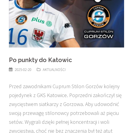
Po punkty do Katowic
2025-02-20
AKTUALNOŚCI
Przed zawodnikami Cuprum Stilon Gorzów kolejny
pojedynek z GKS Katowice. Poprzedni zakończył się
zwycięstwem siatkarzy z Gorzowa. Aby udowodnić
swoją przewagę stilonowcy potrzebowali aż pięciu
setów. Wygrali dzięki pełnej koncentracji i woli
zwycięstwa, choć nie bez znaczenia był też atut