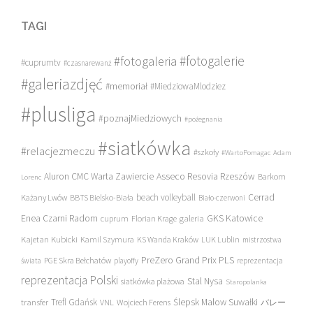
TAGI
#fotogalerie
#fotogaleria
#cuprumtv
#czasnarewanż
#galeriazdjęć
#memoriał
#MiedziowaMlodziez
#plusliga
#poznajMiedziowych
#pożegnania
#siatkówka
#relacjezmeczu
#szkoły
#WartoPomagac
Adam
Asseco Resovia Rzeszów
Aluron CMC Warta Zawiercie
Barkom
Lorenc
beach volleyball
Cerrad
Każany Lwów
BBTS Bielsko-Biała
Biało-czerwoni
Enea Czarni Radom
galeria
GKS Katowice
cuprum
Florian Krage
Kajetan Kubicki
Kamil Szymura
KS Wanda Kraków
LUK Lublin
mistrzostwa
PreZero Grand Prix PLS
PGE Skra Bełchatów
świata
playoffy
reprezentacja
reprezentacja Polski
Stal Nysa
siatkówka plażowa
Staropolanka
transfer
Trefl Gdańsk
Ślepsk Malow Suwałki
VNL
Wojciech Ferens
バレー