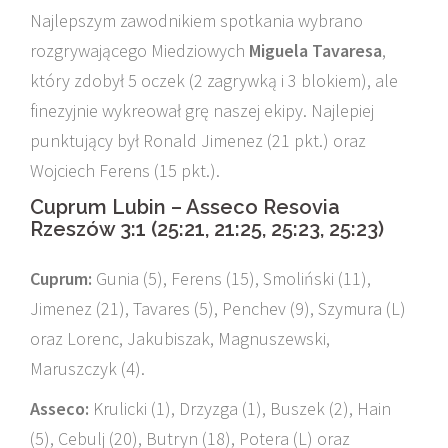
Najlepszym zawodnikiem spotkania wybrano
rozgrywającego Miedziowych
Miguela Tavaresa
,
który zdobył 5 oczek (2 zagrywką i 3 blokiem), ale
finezyjnie wykreował grę naszej ekipy. Najlepiej
punktujący był Ronald Jimenez (21 pkt.) oraz
Wojciech Ferens (15 pkt.).
Cuprum Lubin – Asseco Resovia
Rzeszów 3:1 (25:21, 21:25, 25:23, 25:23)
Cuprum:
Gunia (5), Ferens (15), Smoliński (11),
Jimenez (21), Tavares (5), Penchev (9), Szymura (L)
oraz Lorenc, Jakubiszak, Magnuszewski,
Maruszczyk (4).
Asseco:
Krulicki (1), Drzyzga (1), Buszek (2), Hain
(5), Cebulj (20), Butryn (18), Potera (L) oraz