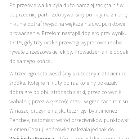
Po przerwie walka była dużo bardziej zacięta niż w
poprzedniej partii. Zdobywaliśmy punkty na zmianę i
nikt nie potrafił wyjść na większe niż dwupunktowe
prowadzenie. Przełom nastąpił dopiero przy wyniku
17:19, gdy trzy oczka przewagi wypracowali sobie
rywale z rzeszowskiej ekipy. Prowadzenia nie oddali
do samego końca.
W trzeciego seta weszliśmy skutecznym atakiem ze
środka. Kolejne minuty po raz kolejny pokazały
dobrą grę po obu stronach siatki, przez co wynik
wahał się przez większość czasu w granicach remisu.
W naszej drużynie najskuteczniejsi byli Jimenez i
Penchev, natomiast wśród przeciwników punktował
Klemen Cebulj. Końcówka należała jednak do
Wojciecha Ferensa,
który skończył dwa kontrataki i