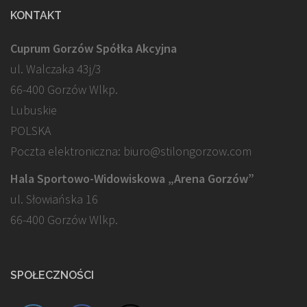
KONTAKT
Cuprum Gorzów Spółka Akcyjna
ul. Walczaka 43j/3
66-400 Gorzów Wlkp.
Lubuskie
POLSKA
Poczta elektroniczna: biuro@stilongorzow.com
Hala Sportowo-Widowiskowa „Arena Gorzów”
ul. Słowiańska 16
66-400 Gorzów Wlkp.
SPOŁECZNOŚCI