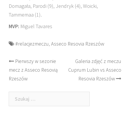
Domagała, Parodi (9), Jendryk (4), Woicki,
Tammemaa (1).
MVP:
Miguel Tavares
#relacjezmeczu
,
Asseco Resovia Rzeszów
Post
Pierwszy w sezonie
Galeria zdjęć z meczu
mecz z Asseco Resovią
Cuprum Lubin vs Asseco
navigation
Rzeszów
Resovia Rzeszów
Szukaj: