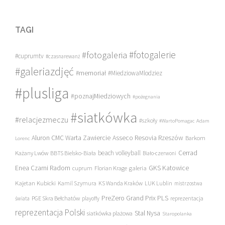
TAGI
#fotogalerie
#fotogaleria
#cuprumtv
#czasnarewanż
#galeriazdjęć
#memoriał
#MiedziowaMlodziez
#plusliga
#poznajMiedziowych
#pożegnania
#siatkówka
#relacjezmeczu
#szkoły
#WartoPomagac
Adam
Asseco Resovia Rzeszów
Aluron CMC Warta Zawiercie
Barkom
Lorenc
beach volleyball
Cerrad
Każany Lwów
BBTS Bielsko-Biała
Biało-czerwoni
Enea Czarni Radom
galeria
GKS Katowice
cuprum
Florian Krage
Kajetan Kubicki
Kamil Szymura
KS Wanda Kraków
LUK Lublin
mistrzostwa
PreZero Grand Prix PLS
PGE Skra Bełchatów
świata
playoffy
reprezentacja
reprezentacja Polski
Stal Nysa
siatkówka plażowa
Staropolanka