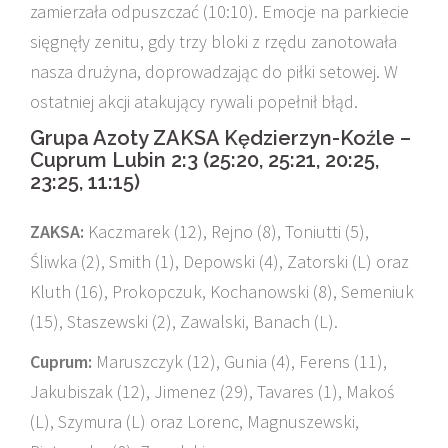
zamierzała odpuszczać (10:10). Emocje na parkiecie
sięgnęły zenitu, gdy trzy bloki z rzędu zanotowała
nasza drużyna, doprowadzając do piłki setowej. W
ostatniej akcji atakujący rywali popełnił błąd.
Grupa Azoty ZAKSA Kędzierzyn-Koźle –
Cuprum Lubin 2:3 (25:20, 25:21, 20:25,
23:25, 11:15)
ZAKSA:
Kaczmarek (12), Rejno (8), Toniutti (5),
Śliwka (2), Smith (1), Depowski (4), Zatorski (L) oraz
Kluth (16), Prokopczuk, Kochanowski (8), Semeniuk
(15), Staszewski (2), Zawalski, Banach (L).
Cuprum:
Maruszczyk (12), Gunia (4), Ferens (11),
Jakubiszak (12), Jimenez (29), Tavares (1), Makoś
(L), Szymura (L) oraz Lorenc, Magnuszewski,