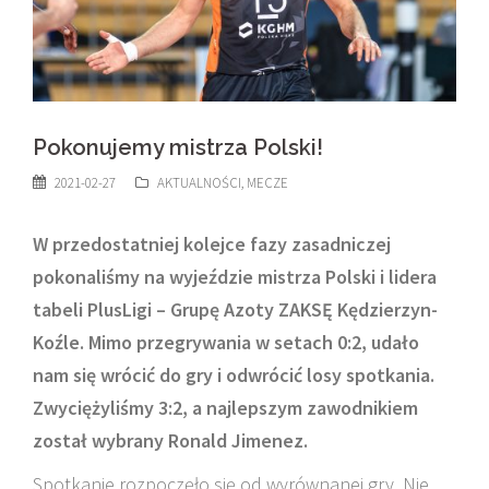
Pokonujemy mistrza Polski!
2021-02-27
AKTUALNOŚCI
,
MECZE
W przedostatniej kolejce fazy zasadniczej
pokonaliśmy na wyjeździe mistrza Polski i lidera
tabeli PlusLigi – Grupę Azoty ZAKSĘ Kędzierzyn-
Koźle. Mimo przegrywania w setach 0:2, udało
nam się wrócić do gry i odwrócić losy spotkania.
Zwyciężyliśmy 3:2, a najlepszym zawodnikiem
został wybrany Ronald Jimenez.
Spotkanie rozpoczęło się od wyrównanej gry. Nie