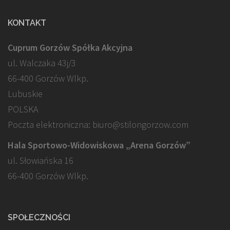
KONTAKT
Cuprum Gorzów Spółka Akcyjna
ul. Walczaka 43j/3
66-400 Gorzów Wlkp.
Lubuskie
POLSKA
Poczta elektroniczna: biuro@stilongorzow.com
Hala Sportowo-Widowiskowa „Arena Gorzów”
ul. Słowiańska 16
66-400 Gorzów Wlkp.
SPOŁECZNOŚCI