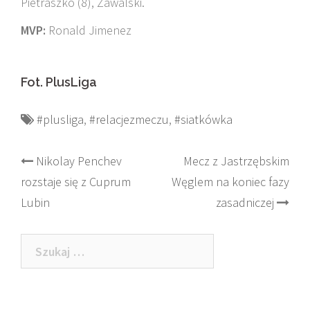
Pietraszko (8), Zawalski.
MVP:
Ronald Jimenez
Fot. PlusLiga
#plusliga
,
#relacjezmeczu
,
#siatkówka
Post
Nikolay Penchev
Mecz z Jastrzębskim
rozstaje się z Cuprum
Węglem na koniec fazy
navigation
Lubin
zasadniczej
Szukaj: