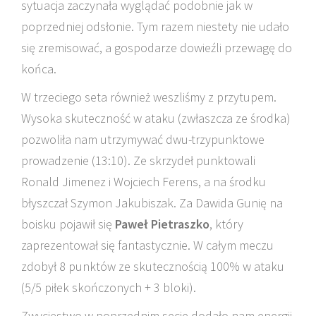
sytuacja zaczynała wyglądać podobnie jak w
poprzedniej odsłonie. Tym razem niestety nie udało
się zremisować, a gospodarze dowieźli przewagę do
końca.
W trzeciego seta również weszliśmy z przytupem.
Wysoka skuteczność w ataku (zwłaszcza ze środka)
pozwoliła nam utrzymywać dwu-trzypunktowe
prowadzenie (13:10). Ze skrzydeł punktowali
Ronald Jimenez i Wojciech Ferens, a na środku
błyszczał Szymon Jakubiszak. Za Dawida Gunię na
boisku pojawił się
Paweł Pietraszko
, który
zaprezentował się fantastycznie. W całym meczu
zdobył 8 punktów ze skutecznością 100% w ataku
(5/5 piłek skończonych + 3 bloki).
Zwycięstwo w poprzednim secie dodało nam energii