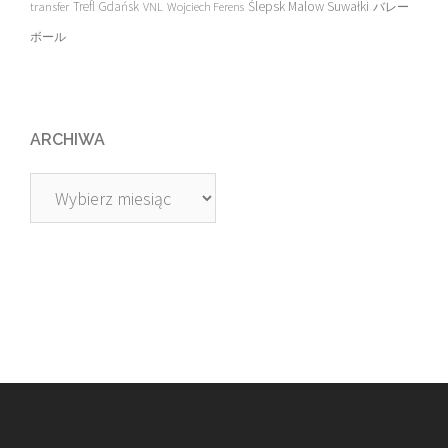
transfer
Trefl Gdańsk
Ślepsk Malow Suwałki
VNL
Wojciech Ferens
バレー
ボール
ARCHIWA
Archiwa