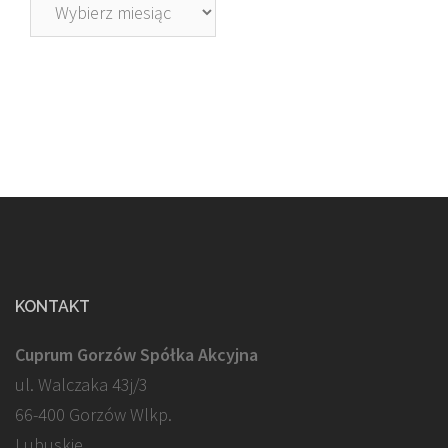
Archiwa
KONTAKT
Cuprum Gorzów Spółka Akcyjna
ul. Walczaka 43j/3
66-400 Gorzów Wlkp.
Lubuskie