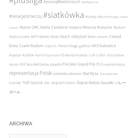
#poznajMiedziowych
#pożegnania
#siatkówka
#relacjezmeczu
#szkoły
#WartoPomagac
Adam
Asseco Resovia Rzeszów
Aluron CMC Warta Zawiercie
Barkom
Lorenc
beach volleyball
Cerrad
Każany Lwów
BBTS Bielsko-Biała
Biało-czerwoni
Enea Czarni Radom
galeria
GKS Katowice
cuprum
Florian Krage
Kajetan Kubicki
Kamil Szymura
KS Wanda Kraków
LUK Lublin
mistrzostwa
PreZero Grand Prix PLS
PGE Skra Bełchatów
świata
playoffy
reprezentacja
reprezentacja Polski
Stal Nysa
siatkówka plażowa
Staropolanka
transfer
Trefl Gdańsk
Ślepsk Malow Suwałki
VNL
Wojciech Ferens
バレー
ボール
ARCHIWA