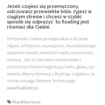
Jeżeli czujesz się przemęczony,
odczuwasz przewlekłe bóle, żyjesz w
ciągłym stresie i chcesz w szybki
sposób się odprężyć to floating jest
również dla Ciebie.
Korzystanie z kabiny pomaga także w leczeniu:
migren, artretyzmu, reumatyzmu, reumatoidalnego
zapalenie stawów, nerwobóli mięśni, bezsenności,
depresji. Jest to naturalna metoda walki z
chronicznym bólami kręgosłupa, karku, głowy, czy
stawów. Więcej informacji o floatingu znajdziesz na
stronie naszego Partnera Technicznego
www.floatlubin.pl
.
#kącikSponsora