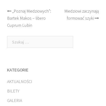
Post
„Poznaj Miedziowych”:
Miedziowi zaczynają
Bartek Makos – libero
formować szyki
navigation
Cuprum Lubin
Szukaj:
KATEGORIE
AKTUALNOŚCI
BILETY
GALERIA