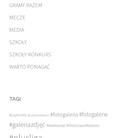
GRAMY RAZEM
MECZE
MEDIA
SZKOŁY
SZKOŁY KONKURS
WARTO POMAGAĆ
TAGI
#fotogalerie
#fotogaleria
#cuprumtv
#czasnarewanż
#galeriazdjęć
#memoriał
#MiedziowaMlodziez
#plusliga