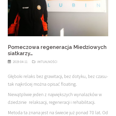
Pomeczowa regeneracja Miedziowych
siatkarzy…
2019-04-11
AKTUALNOŚCI
Głęboki relaks bez grawitacji, bez dotyku, bez czasu-
tak najkrócej można opisać floating.
Niewątpliwie jeden z największych wynalazków w
dziedzinie relaksacji, regeneracji i rehabilitacji.
Metoda ta znana jest na świecie już ponad 70 lat. Od