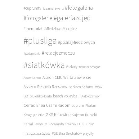
#fotogaleria
#cuprumtv
#czasnarewanż
#galeriazdjęć
#fotogalerie
#memoriał
#MiedziowaMlodziez
#plusliga
#poznajMiedziowych
#relacjezmeczu
#pożegnania
#siatkówka
#szkoły
#WartoPomagac
Aluron CMC Warta Zawiercie
Adam Lorenc
Asseco Resovia Rzeszów
Barkom Każany Lwów
beach volleyball
BBTS Bielsko-Biała
Biało-czerwoni
Cerrad Enea Czarni Radom
cuprum
Florian
galeria
GKS Katowice
Kajetan Kubicki
Krage
Kamil Szymura
KS Wanda Kraków
LUK Lublin
PGE Skra Bełchatów
mistrzostwa świata
playoffy