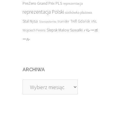
PreZero Grand Prix PLS
reprezentacja
reprezentacja Polski
siatkówka plażowa
Stal Nysa
transfer
Trefl Gdańsk
VNL
Staropolanka
Ślepsk Malow Suwałki
Wojciech Ferens
バレーボ
ール
ARCHIWA
Archiwa