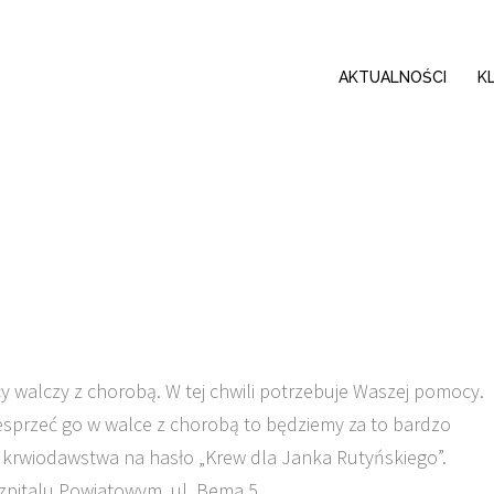
AKTUALNOŚCI
K
y walczy z chorobą. W tej chwili potrzebuje Waszej pomocy.
esprzeć go w walce z chorobą to będziemy za to bardzo
i krwiodawstwa na hasło „Krew dla Janka Rutyńskiego”.
Szpitalu Powiatowym, ul. Bema 5.