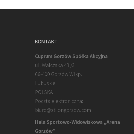
KONTAKT
Cuprum Gorzów Spółka Akcyjna
ul. Walczaka 43j/3
66-400 Gorzów Wlkp.
Lubuskie
POLSKA
Poczta elektroniczna:
biuro@stilongorzow.com
Hala Sportowo-Widowiskowa „Arena
Gorzów”