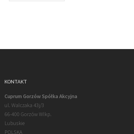
KONTAKT
Cuprum Gorzów Spółka Akcyjna
ul. Walczaka 43j/3
66-400 Gorzów Wlkp.
Lubuskie
POLSKA