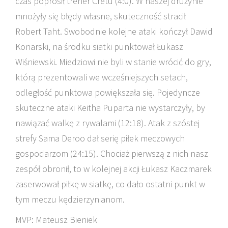
czas poprosił trener Cretu (4:0). W naszej drużynie
mnożyły się błędy własne, skuteczność stracił
Robert Taht. Swobodnie kolejne ataki kończył Dawid
Konarski, na środku siatki punktował Łukasz
Wiśniewski. Miedziowi nie byli w stanie wrócić do gry,
którą prezentowali we wcześniejszych setach,
odległość punktowa powiększała się. Pojedyncze
skuteczne ataki Keitha Puparta nie wystarczyły, by
nawiązać walkę z rywalami (12:18). Atak z szóstej
strefy Sama Deroo dał serię piłek meczowych
gospodarzom (24:15). Chociaż pierwszą z nich nasz
zespół obronił, to w kolejnej akcji Łukasz Kaczmarek
zaserwował piłkę w siatkę, co dało ostatni punkt w
tym meczu kędzierzynianom.
MVP: Mateusz Bieniek