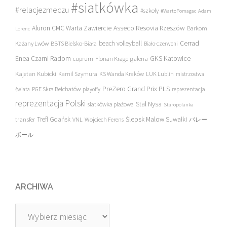
#siatkówka
#relacjezmeczu
#szkoły
#WartoPomagac
Adam
Asseco Resovia Rzeszów
Aluron CMC Warta Zawiercie
Barkom
Lorenc
beach volleyball
Cerrad
Każany Lwów
BBTS Bielsko-Biała
Biało-czerwoni
Enea Czarni Radom
galeria
GKS Katowice
cuprum
Florian Krage
Kajetan Kubicki
Kamil Szymura
KS Wanda Kraków
LUK Lublin
mistrzostwa
PreZero Grand Prix PLS
PGE Skra Bełchatów
świata
playoffy
reprezentacja
reprezentacja Polski
Stal Nysa
siatkówka plażowa
Staropolanka
transfer
Trefl Gdańsk
Ślepsk Malow Suwałki
VNL
Wojciech Ferens
バレー
ボール
ARCHIWA
Archiwa