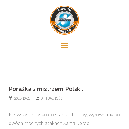
Skip
to
content
Porażka z mistrzem Polski.
2016-10-23
AKTUALNOŚCI
Pierwszy set tylko do stanu 11:11 był wyrównany po
dwóch mocnych atakach Sama Deroo