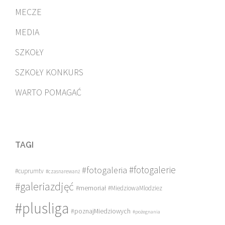
MECZE
MEDIA
SZKOŁY
SZKOŁY KONKURS
WARTO POMAGAĆ
TAGI
#fotogalerie
#fotogaleria
#cuprumtv
#czasnarewanż
#galeriazdjęć
#memoriał
#MiedziowaMlodziez
#plusliga
#poznajMiedziowych
#pożegnania