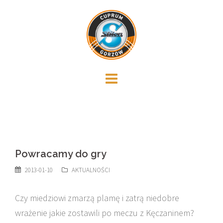
Skip
to
content
Powracamy do gry
2013-01-10
AKTUALNOŚCI
Czy miedziowi zmarzą plamę i zatrą niedobre
wrażenie jakie zostawili po meczu z Kęczaninem?