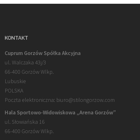
KONTAKT
Cuprum Gorzów Spółka Akcyjna
ul. Walczaka 43j/3
66-400 Gorzów Wlkp.
Lubuskie
POLSKA
Poczta elektroniczna: biuro@stilongorzow.com
Hala Sportowo-Widowiskowa „Arena Gorzów”
ul. Słowiańska 16
66-400 Gorzów Wlkp.