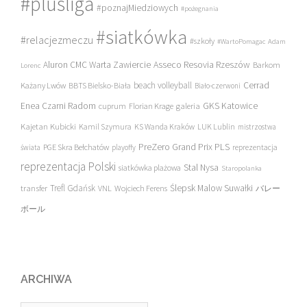
#plusliga
#poznajMiedziowych
#pożegnania
#siatkówka
#relacjezmeczu
#szkoły
#WartoPomagac
Adam
Asseco Resovia Rzeszów
Aluron CMC Warta Zawiercie
Barkom
Lorenc
beach volleyball
Cerrad
Każany Lwów
BBTS Bielsko-Biała
Biało-czerwoni
Enea Czarni Radom
galeria
GKS Katowice
cuprum
Florian Krage
Kajetan Kubicki
Kamil Szymura
KS Wanda Kraków
LUK Lublin
mistrzostwa
PreZero Grand Prix PLS
PGE Skra Bełchatów
świata
playoffy
reprezentacja
reprezentacja Polski
Stal Nysa
siatkówka plażowa
Staropolanka
transfer
Trefl Gdańsk
Ślepsk Malow Suwałki
VNL
Wojciech Ferens
バレー
ボール
ARCHIWA