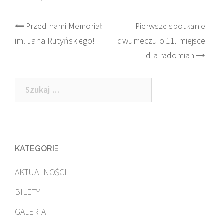
Post
Przed nami Memoriał
Pierwsze spotkanie
im. Jana Rutyńskiego!
dwumeczu o 11. miejsce
navigation
dla radomian
Szukaj:
KATEGORIE
AKTUALNOŚCI
BILETY
GALERIA