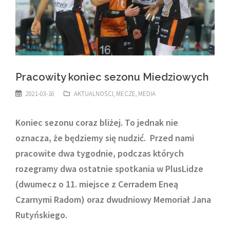
Pracowity koniec sezonu Miedziowych
2021-03-16
AKTUALNOŚCI
,
MECZE
,
MEDIA
Koniec sezonu coraz bliżej. To jednak nie
oznacza, że będziemy się nudzić. Przed nami
pracowite dwa tygodnie, podczas których
rozegramy dwa ostatnie spotkania w PlusLidze
(dwumecz o 11. miejsce z Cerradem Eneą
Czarnymi Radom) oraz dwudniowy Memoriał Jana
Rutyńskiego.