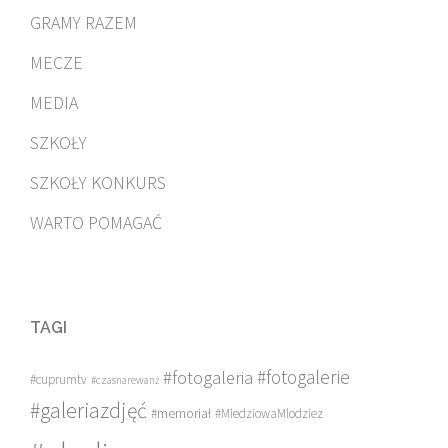
GRAMY RAZEM
MECZE
MEDIA
SZKOŁY
SZKOŁY KONKURS
WARTO POMAGAĆ
TAGI
#fotogalerie
#fotogaleria
#cuprumtv
#czasnarewanż
#galeriazdjęć
#memoriał
#MiedziowaMlodziez