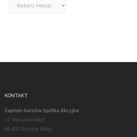
Archiwa
KONTAKT
Cuprum Gorzów Spółka Akcyjna
ul. Walczaka 43j/3
66-400 Gorzów Wlkp.