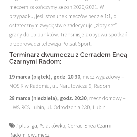
meczem zakończymy sezon 2020/2021. W
przypadku, jeśli stosunek meczów będzie 1:1, o
ostatecznym zwycięstwie zadecyduje „złoty set”
grany do 15 punktów. Transmisje z obydwu spotkań
przeprowadzi telewizja Polsat Sport.
Terminarz dwumeczu z Cerradem Eneą
Czarnymi Radom:
19 marca (piątek), godz. 20:30
, mecz wyjazdowy –
MOSiR w Radomiu, ul. Narutowicza 9, Radom
28 marca (niedziela), godz. 20:30
, mecz domowy –
HWS RCS Lubin, ul. Odrodzenia 28B, Lubin
#plusliga
,
#siatkówka
,
Cerrad Enea Czarni
Radom
,
dwumecz