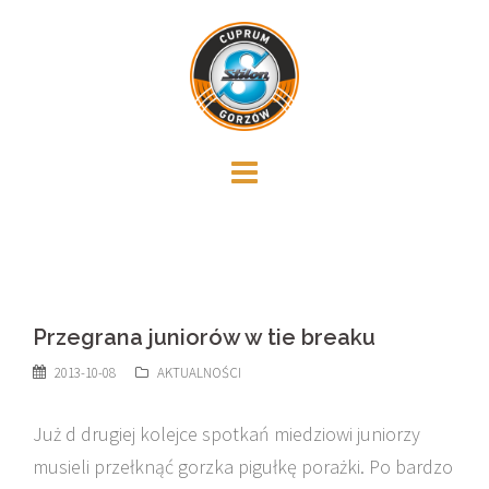
Skip
to
content
Przegrana juniorów w tie breaku
2013-10-08
AKTUALNOŚCI
Już d drugiej kolejce spotkań miedziowi juniorzy
musieli przełknąć gorzka pigułkę porażki. Po bardzo