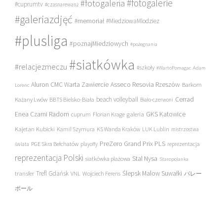
#fotogalerie
#fotogaleria
#cuprumtv
#czasnarewanż
#galeriazdjęć
#memoriał
#MiedziowaMlodziez
#plusliga
#poznajMiedziowych
#pożegnania
#siatkówka
#relacjezmeczu
#szkoły
#WartoPomagac
Adam
Asseco Resovia Rzeszów
Aluron CMC Warta Zawiercie
Barkom
Lorenc
beach volleyball
Cerrad
Każany Lwów
BBTS Bielsko-Biała
Biało-czerwoni
Enea Czarni Radom
galeria
GKS Katowice
cuprum
Florian Krage
Kajetan Kubicki
Kamil Szymura
KS Wanda Kraków
LUK Lublin
mistrzostwa
PreZero Grand Prix PLS
PGE Skra Bełchatów
świata
playoffy
reprezentacja
reprezentacja Polski
Stal Nysa
siatkówka plażowa
Staropolanka
transfer
Trefl Gdańsk
Ślepsk Malow Suwałki
VNL
Wojciech Ferens
バレー
ボール