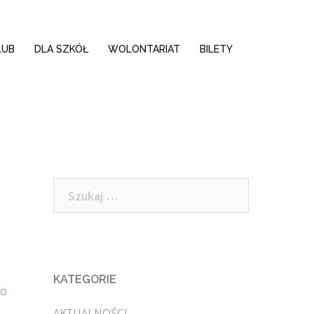
LUB
DLA SZKÓŁ
WOLONTARIAT
BILETY
Szukaj:
KATEGORIE
do
AKTUALNOŚCI