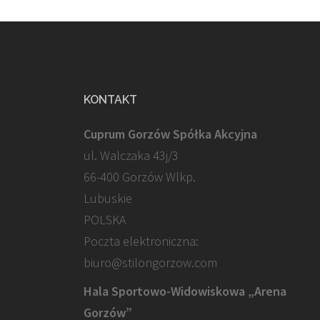
KONTAKT
Cuprum Gorzów Spółka Akcyjna
ul. Walczaka 43j/3
66-400 Gorzów Wlkp.
Lubuskie
POLSKA
Poczta elektroniczna:
biuro@stilongorzow.com
Hala Sportowo-Widowiskowa „Arena
Gorzów”