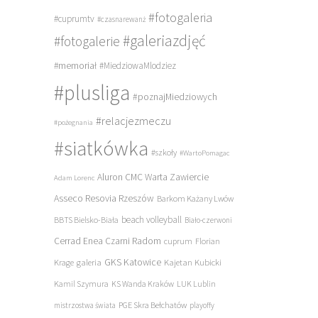
#fotogaleria
#cuprumtv
#czasnarewanż
#galeriazdjęć
#fotogalerie
#memoriał
#MiedziowaMlodziez
#plusliga
#poznajMiedziowych
#relacjezmeczu
#pożegnania
#siatkówka
#szkoły
#WartoPomagac
Aluron CMC Warta Zawiercie
Adam Lorenc
Asseco Resovia Rzeszów
Barkom Każany Lwów
beach volleyball
BBTS Bielsko-Biała
Biało-czerwoni
Cerrad Enea Czarni Radom
cuprum
Florian
galeria
GKS Katowice
Kajetan Kubicki
Krage
Kamil Szymura
KS Wanda Kraków
LUK Lublin
PGE Skra Bełchatów
mistrzostwa świata
playoffy