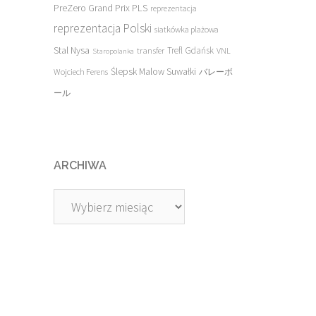
PreZero Grand Prix PLS
reprezentacja
reprezentacja Polski
siatkówka plażowa
Stal Nysa
transfer
Trefl Gdańsk
VNL
Staropolanka
Ślepsk Malow Suwałki
Wojciech Ferens
バレーボ
ール
ARCHIWA
Archiwa