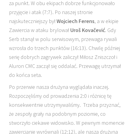
za punkt. W obu ekipach dobrze funkcjonowało
przyjęcie i atak (7:7). Po naszej stronie
najskuteczniejszy był
Wojciech Ferens
, a w ekipie
Zawiercia w ataku brylował
Uroš Kovačević
. Gdy
Serb stanął w polu serwisowym, przewaga rywali
wzrosła do trzech punktów (16:13). Chwilę później
serię dobrych zagrywek zaliczył Miłosz Zniszczoł i
Aluron CMC zaczął się oddalać. Przewagę utrzymał
do końca seta.
Po przerwie nasza drużyna wyglądała inaczej.
Rozpoczęliśmy od prowadzenia 2:0 i różnicę tę
konsekwentnie utrzymywaliśmy. Trzeba przyznać,
że zespoły grały na podobnym poziomie, co
stworzyło ciekawe widowisko. W pewnym momencie
zawiercianie wyrównali (12:12), ale nasza drużyna