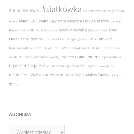
#siatkówka
#relacjezmeczu
#szkoły
#WartoPomagac
Adam
Asseco Resovia Rzeszów
Aluron CMC Warta Zawiercie
Barkom
Lorenc
beach volleyball
Cerrad
Każany Lwów
BBTS Bielsko-Biała
Biało-czerwoni
Enea Czarni Radom
galeria
GKS Katowice
cuprum
Florian Krage
Kajetan Kubicki
Kamil Szymura
KS Wanda Kraków
LUK Lublin
mistrzostwa
PreZero Grand Prix PLS
PGE Skra Bełchatów
świata
playoffy
reprezentacja
reprezentacja Polski
Stal Nysa
siatkówka plażowa
Staropolanka
transfer
Trefl Gdańsk
Ślepsk Malow Suwałki
VNL
Wojciech Ferens
バレー
ボール
ARCHIWA
Archiwa