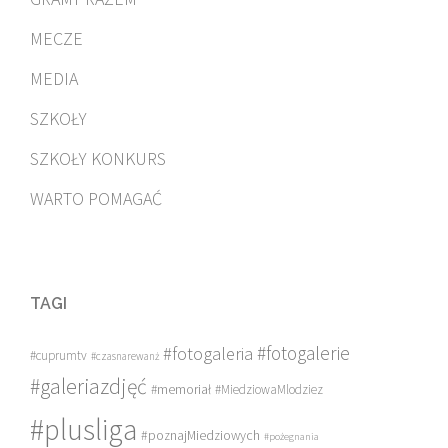
MECZE
MEDIA
SZKOŁY
SZKOŁY KONKURS
WARTO POMAGAĆ
TAGI
#fotogalerie
#fotogaleria
#cuprumtv
#czasnarewanż
#galeriazdjęć
#memoriał
#MiedziowaMlodziez
#plusliga
#poznajMiedziowych
#pożegnania