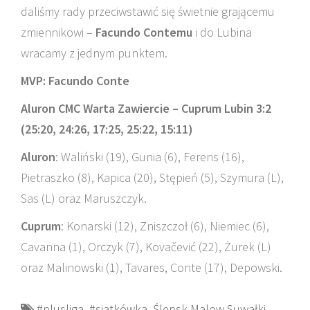
daliśmy rady przeciwstawić się świetnie grającemu
zmiennikowi –
Facundo Contemu
i do Lubina
wracamy z jednym punktem.
MVP: Facundo Conte
Aluron CMC Warta Zawiercie – Cuprum Lubin 3:2
(25:20, 24:26, 17:25, 25:22, 15:11)
Aluron
: Waliński (19), Gunia (6), Ferens (16),
Pietraszko (8), Kapica (20), Stępień (5), Szymura (L),
Sas (L) oraz Maruszczyk.
Cuprum
: Konarski (12), Zniszczoł (6), Niemiec (6),
Cavanna (1), Orczyk (7), Kovačević (22), Żurek (L)
oraz Malinowski (1), Tavares, Conte (17), Depowski.
#plusliga
,
#siatkówka
,
Ślepsk Malow Suwałki