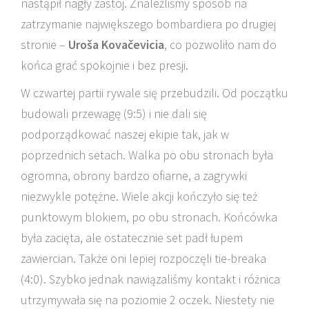
nastąpił nagły zastój. Znaleźliśmy sposób na
zatrzymanie największego bombardiera po drugiej
stronie –
Uroša Kovačevicia
, co pozwoliło nam do
końca grać spokojnie i bez presji.
W czwartej partii rywale się przebudzili. Od początku
budowali przewagę (9:5) i nie dali się
podporządkować naszej ekipie tak, jak w
poprzednich setach. Walka po obu stronach była
ogromna, obrony bardzo ofiarne, a zagrywki
niezwykle potężne. Wiele akcji kończyło się też
punktowym blokiem, po obu stronach. Końcówka
była zacięta, ale ostatecznie set padł łupem
zawiercian. Także oni lepiej rozpoczęli tie-breaka
(4:0). Szybko jednak nawiązaliśmy kontakt i różnica
utrzymywała się na poziomie 2 oczek. Niestety nie