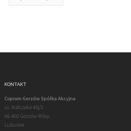
KONTAKT
Cuprum Gorzów Spółka Akcyjna
ul. Walczaka 43j/3
66-400 Gorzów Wlkp.
Lubuskie