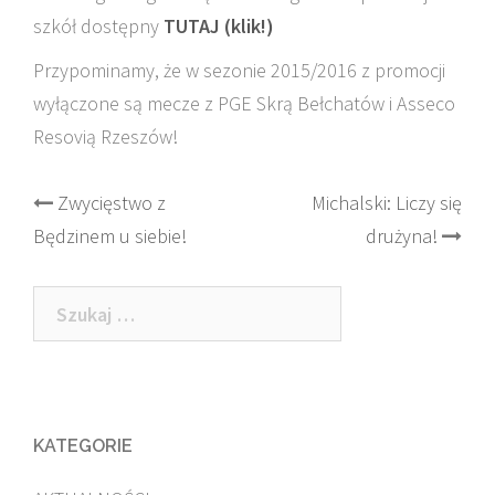
szkół dostępny
TUTAJ (klik!)
Przypominamy, że w sezonie 2015/2016 z promocji
wyłączone są mecze z PGE Skrą Bełchatów i Asseco
Resovią Rzeszów!
Post
Zwycięstwo z
Michalski: Liczy się
Będzinem u siebie!
drużyna!
navigation
Szukaj:
KATEGORIE