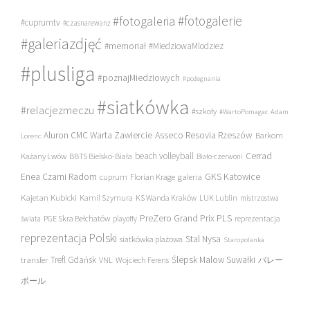
#fotogalerie
#fotogaleria
#cuprumtv
#czasnarewanż
#galeriazdjęć
#memoriał
#MiedziowaMlodziez
#plusliga
#poznajMiedziowych
#pożegnania
#siatkówka
#relacjezmeczu
#szkoły
#WartoPomagac
Adam
Asseco Resovia Rzeszów
Aluron CMC Warta Zawiercie
Barkom
Lorenc
beach volleyball
Cerrad
Każany Lwów
BBTS Bielsko-Biała
Biało-czerwoni
Enea Czarni Radom
galeria
GKS Katowice
cuprum
Florian Krage
Kajetan Kubicki
Kamil Szymura
KS Wanda Kraków
LUK Lublin
mistrzostwa
PreZero Grand Prix PLS
PGE Skra Bełchatów
świata
playoffy
reprezentacja
reprezentacja Polski
Stal Nysa
siatkówka plażowa
Staropolanka
transfer
Trefl Gdańsk
Ślepsk Malow Suwałki
VNL
Wojciech Ferens
バレー
ボール