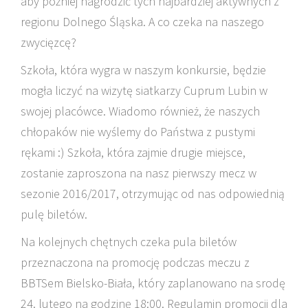
aby później nagrodzić tych najbardziej aktywnych z
regionu Dolnego Śląska. A co czeka na naszego
zwycięzcę?
Szkoła, która wygra w naszym konkursie, będzie
mogła liczyć na wizytę siatkarzy Cuprum Lubin w
swojej placówce. Wiadomo również, że naszych
chłopaków nie wyślemy do Państwa z pustymi
rękami :) Szkoła, która zajmie drugie miejsce,
zostanie zaproszona na nasz pierwszy mecz w
sezonie 2016/2017, otrzymując od nas odpowiednią
pulę biletów.
Na kolejnych chętnych czeka pula biletów
przeznaczona na promocję podczas meczu z
BBTSem Bielsko-Biała, który zaplanowano na srodę
24. lutego na godzinę 18:00. Regulamin promocji dla