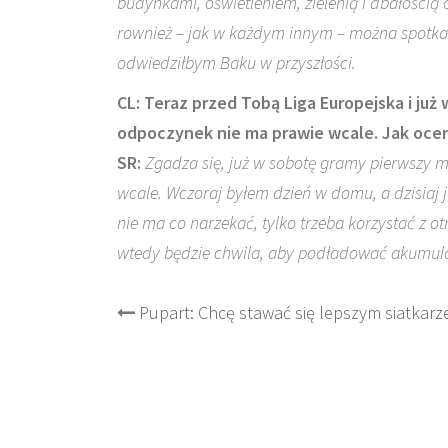
budynkami, oświetleniem, zielenią i dbałością o
rownież – jak w każdym innym – można spotka
odwiedziłbym Baku w przyszłości.
CL: Teraz przed Tobą Liga Europejska i ju
odpoczynek nie ma prawie wcale. Jak ocen
SR:
Zgadza się, już w sobotę gramy pierwszy m
wcale. Wczoraj byłem dzień w domu, a dzisiaj j
nie ma co narzekać, tylko trzeba korzystać z ot
wtedy będzie chwila, aby podładować akumula
Post
Pupart: Chcę stawać się lepszym siatkar
navigation