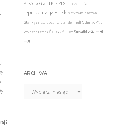
PreZero Grand Prix PLS
reprezentacja
Z
reprezentacja Polski
siatkówka plażowa
Stal Nysa
transfer
Trefl Gdańsk
VNL
Staropolanka
Ślepsk Malow Suwałki
Wojciech Ferens
バレーボ
ール
o
by
ARCHIWA
.
Archiwa
ły
raj?