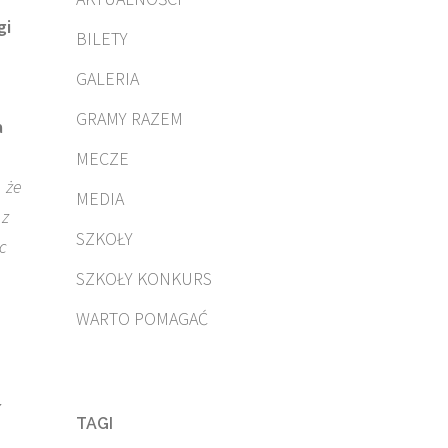
gi
BILETY
GALERIA
GRAMY RAZEM
a
MECZE
 że
MEDIA
 z
SZKOŁY
c
SZKOŁY KONKURS
WARTO POMAGAĆ
z
TAGI