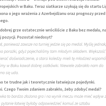
opejskich w Baku. Teraz siatkarze szykują się do startu Li
mona o jego wrażenia z Azerbejdżanu oraz prognozy przed
nego.
 dobrej grze ostatecznie wróciliście z Baku bez medalu, n
 pozycji. Pozostał niedosyt?
, ponieważ zawsze na turniej jedzie się po medal. Myślę jednak,
ako porażki, gdyż pojechaliśmy tam młodym składem. Większość
bierać doświadczenie, a starsi koledzy mieli tę młodzież wspomó
śmy w Baku kawał dobrej siatkówki. Niewiele zabrakło nam do
no się uda.
o te trudne jak i teoretycznie łatwiejsze pojedynki.
ażki. Czego Twoim zdaniem zabrakło, żeby zdobyć medal?
ówka to bardzo złożona gra i na wynik meczu może mieć wpływ 
to pytanie łatwiej byłoby odpowiedzieć komuś ze sztabu