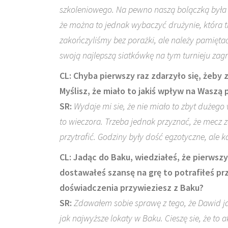
szkoleniowego. Na pewno naszą bolączką była il
że można to jednak wybaczyć drużynie, która t
zakończyliśmy bez porażki, ale należy pamięta
swoją najlepszą siatkówkę na tym turnieju zagr
CL: Chyba pierwszy raz zdarzyło się, żeby
Myślisz, że miało to jakiś wpływ na Waszą
SR:
Wydaje mi sie, że nie miało to zbyt dużeg
to wieczora. Trzeba jednak przyznać, że mecz z
przytrafić. Godziny były dość egzotyczne, ale 
CL: Jadąc do Baku, wiedziałeś, że pierwsz
dostawałeś szansę na grę to potrafiłeś p
doświadczenia przywieziesz z Baku?
SR:
Zdawałem sobie sprawę z tego, że Dawid 
jak najwyższe lokaty w Baku. Cieszę sie, że to 