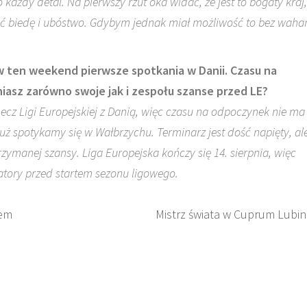
 każdy detal. Na pierwszy rzut oka widać, że jest to bogaty kraj,
ć biedę i ubóstwo. Gdybym jednak miał możliwość to bez waha
ż w ten weekend pierwsze spotkania w Danii. Czasu na
iasz zarówno swoje jak i zespołu szanse przed LE?
ecz Ligi Europejskiej z Danią, więc czasu na odpoczynek nie ma
uż spotykamy się w Wałbrzychu. Terminarz jest dość napięty, al
rzymanej szansy. Liga Europejska kończy się 14. sierpnia, więc
tory przed startem sezonu ligowego.
zem
Mistrz świata w Cuprum Lubin