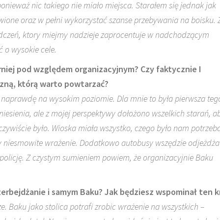
ieważ nic takiego nie miało miejsca. Starałem się jednak jak
wione oraz w pełni wykorzystać szanse przebywania na boisku. 
czeń, ktory miejmy nadzieje zaprocentuje w nadchodzącym
 o wysokie cele.
turniej pod względem organizacyjnym? Czy faktycznie I
czną, którą warto powtarzać?
 naprawdę na wysokim poziomie. Dla mnie to była pierwsza teg
iesienia, ale z mojej perspektywy dołożono wszelkich starań, a
zeczywiście było. Wioska miała wszystko, czego było nam potrzeba
iły niesmowite wrażenie. Dodatkowo autobusy wszędzie odjeżdża
 policję. Z czystym sumieniem powiem, że organizacyjnie Baku
Azerbejdżanie i samym Baku? Jak będziesz wspominał ten k
 Baku jako stolica potrafi zrobic wrażenie na wszystkich –