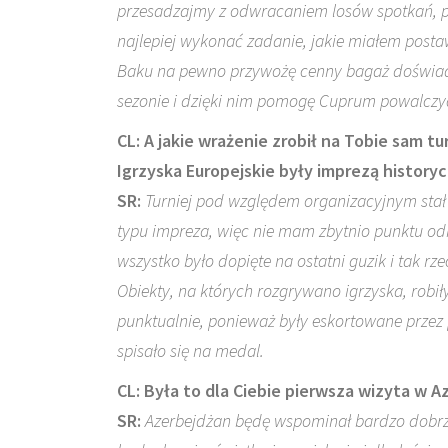
przesadzajmy z odwracaniem losów spotkań, pon
najlepiej wykonać zadanie, jakie miałem posta
Baku na pewno przywożę cenny bagaż doświad
sezonie i dzięki nim pomogę Cuprum powalczyć
CL: A jakie wrażenie zrobił na Tobie sam 
Igrzyska Europejskie były imprezą history
SR:
Turniej pod względem organizacyjnym stał
typu impreza, więc nie mam zbytnio punktu odn
wszystko było dopięte na ostatni guzik i tak r
Obiekty, na których rozgrywano igrzyska, rob
punktualnie, ponieważ były eskortowane przez
spisało się na medal.
CL: Była to dla Ciebie pierwsza wizyta w 
SR:
Azerbejdżan będę wspominał bardzo dobrze.