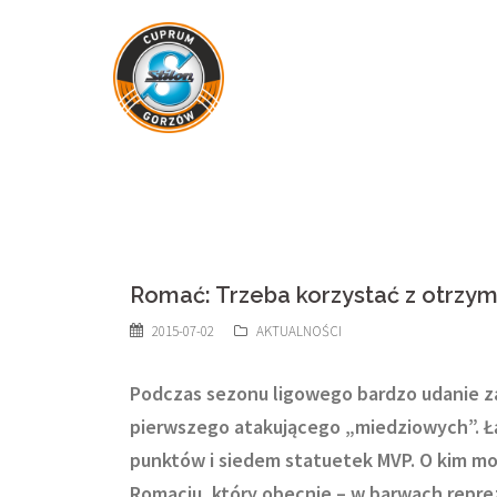
Skip
to
content
Romać: Trzeba korzystać z otrzym
2015-07-02
AKTUALNOŚCI
Podczas sezonu ligowego bardzo udanie z
pierwszego atakującego „miedziowych”. Łą
punktów i siedem statuetek MVP. O kim m
Romaciu, który obecnie – w barwach reprez