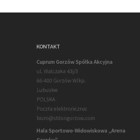
KONTAKT
Cuprum Gorzów Spółka Akcyjna
ul. Walczaka 43j/3
66-400 Gorzów Wlkp.
Lubuskie
POLSKA
Poczta elektroniczna:
biuro@stilongorzow.com
Hala Sportowo-Widowiskowa „Arena
Gorzów”