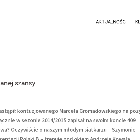
AKTUALNOŚCI
K
anej szansy
astąpił kontuzjowanego Marcela Gromadowskiego na pozy
cznie w sezonie 2014/2015 zapisał na swoim koncie 409
owa? Oczywiście o naszym młodym siatkarzu – Szymonie
entacji Polski B – trenuje pod okiem Andrzeja Kowala.