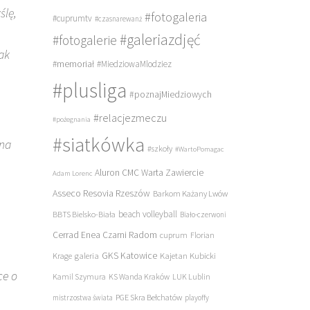
ślę,
#fotogaleria
#cuprumtv
#czasnarewanż
#galeriazdjęć
#fotogalerie
ak
#memoriał
#MiedziowaMlodziez
#plusliga
#poznajMiedziowych
#relacjezmeczu
#pożegnania
#siatkówka
ana
#szkoły
#WartoPomagac
Aluron CMC Warta Zawiercie
Adam Lorenc
Asseco Resovia Rzeszów
Barkom Każany Lwów
beach volleyball
BBTS Bielsko-Biała
Biało-czerwoni
Cerrad Enea Czarni Radom
cuprum
Florian
galeria
GKS Katowice
Kajetan Kubicki
Krage
ce o
Kamil Szymura
KS Wanda Kraków
LUK Lublin
PGE Skra Bełchatów
mistrzostwa świata
playoffy