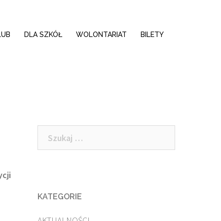
LUB
DLA SZKÓŁ
WOLONTARIAT
BILETY
Szukaj:
cji
KATEGORIE
AKTUALNOŚCI