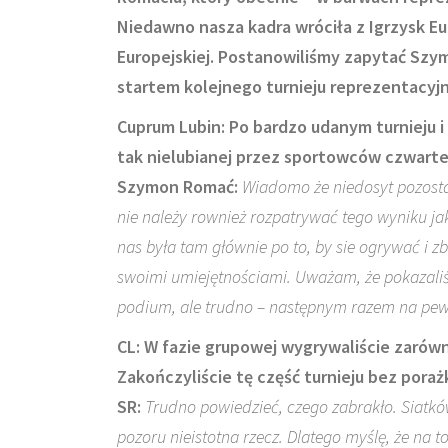
Niedawno nasza kadra wróciła z Igrzysk Eur
Europejskiej. Postanowiliśmy zapytać Szy
startem kolejnego turnieju reprezentacyj
Cuprum Lubin: Po bardzo udanym turnieju i
tak nielubianej przez sportowców czwartej
Szymon Romać:
Wiadomo że niedosyt pozostał
nie należy rownież rozpatrywać tego wyniku j
nas była tam głównie po to, by sie ogrywać i z
swoimi umiejętnościami. Uważam, że pokazali
podium, ale trudno – następnym razem na pew
CL: W fazie grupowej wygrywaliście zarówn
Zakończyliście tę część turnieju bez por
SR:
Trudno powiedzieć, czego zabrakło. Siatk
pozoru nieistotna rzecz. Dlatego myślę, że na 