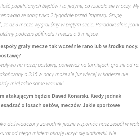
ość popełnianych błędów i to jedyne, co rzucało sie w oczy. My
renowała ze sobą tylko 2 tygodnie przed imprezą. Grupę
ć, że aż 3 mecze wygraliśmy w piątym secie. Paradoksalnie jedn
aliśmy podczas półfinału i meczu o 3 miejsce.
 zespoły grały mecze tak wcześnie rano lub w środku nocy.
 postawę?
o wpływu na naszą postawę, ponieważ na turniejach gra sie od r
akończony o 2:15 w nocy może sie już więcej w karierze nie
każdy miał takie same warunki.
ym atakującym będzie Dawid Konarski. Kiedy jednak
rzesądzać o losach setów, meczów. Jakie sportowe
jako doświadczony zawodnik jedzie wspomóc nasz zespół w wal
akurat od niego miałem okazję uczyć się siatkówki. Nie