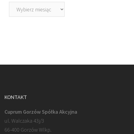
Archiwa
KONTAKT
Cuprum Gorzów Spółka Akcyjna
ul. Walczaka 43j/3
66-400 Gorzów Wlkp.