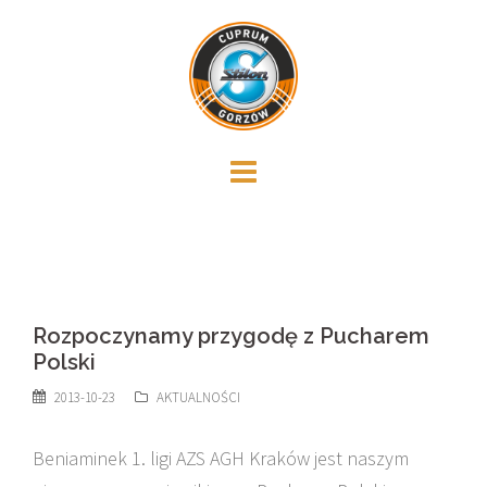
Skip
to
content
Rozpoczynamy przygodę z Pucharem
Polski
2013-10-23
AKTUALNOŚCI
Beniaminek 1. ligi AZS AGH Kraków jest naszym