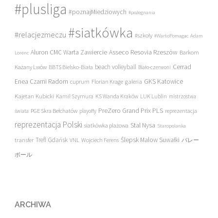
#plusliga
#poznajMiedziowych
#pożegnania
#siatkówka
#relacjezmeczu
#szkoły
#WartoPomagac
Adam
Asseco Resovia Rzeszów
Aluron CMC Warta Zawiercie
Barkom
Lorenc
beach volleyball
Cerrad
Każany Lwów
BBTS Bielsko-Biała
Biało-czerwoni
Enea Czarni Radom
galeria
GKS Katowice
cuprum
Florian Krage
Kajetan Kubicki
Kamil Szymura
KS Wanda Kraków
LUK Lublin
mistrzostwa
PreZero Grand Prix PLS
PGE Skra Bełchatów
świata
playoffy
reprezentacja
reprezentacja Polski
Stal Nysa
siatkówka plażowa
Staropolanka
transfer
Trefl Gdańsk
Ślepsk Malow Suwałki
VNL
Wojciech Ferens
バレー
ボール
ARCHIWA