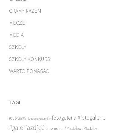
GRAMY RAZEM
MECZE
MEDIA
SZKOŁY
SZKOŁY KONKURS
WARTO POMAGAĆ
TAGI
#fotogalerie
#fotogaleria
#cuprumtv
#czasnarewanż
#galeriazdjęć
#memoriał
#MiedziowaMlodziez