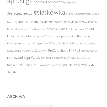
#plusliga
#poznajMiedziowych
#pożegnania
#siatkówka
#relacjezmeczu
#szkoły
#WartoPomagac
Adam
Asseco Resovia Rzeszów
Aluron CMC Warta Zawiercie
Barkom
Lorenc
beach volleyball
Cerrad
Każany Lwów
BBTS Bielsko-Biała
Biało-czerwoni
Enea Czarni Radom
galeria
GKS Katowice
cuprum
Florian Krage
Kajetan Kubicki
Kamil Szymura
KS Wanda Kraków
LUK Lublin
mistrzostwa
PreZero Grand Prix PLS
PGE Skra Bełchatów
świata
playoffy
reprezentacja
reprezentacja Polski
Stal Nysa
siatkówka plażowa
Staropolanka
transfer
Trefl Gdańsk
Ślepsk Malow Suwałki
VNL
Wojciech Ferens
バレー
ボール
ARCHIWA