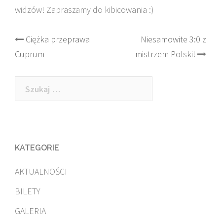
widzów! Zapraszamy do kibicowania :)
Post
Ciężka przeprawa
Niesamowite 3:0 z
Cuprum
mistrzem Polski!
navigation
Szukaj:
KATEGORIE
AKTUALNOŚCI
BILETY
GALERIA