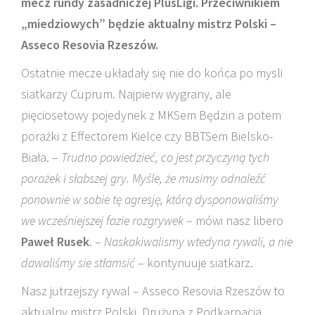
mecz rundy zasadniczej PlusLigi. Przeciwnikiem
„miedziowych” będzie aktualny mistrz Polski –
Asseco Resovia Rzeszów.
Ostatnie mecze układały się nie do końca po mysli
siatkarzy Cuprum. Najpierw wygrany, ale
pięciosetowy pojedynek z MKSem Będzin a potem
porażki z Effectorem Kielce czy BBTSem Bielsko-
Biała. –
Trudno powiedzieć, co jest przyczyną tych
porażek i słabszej gry. Myśle, że musimy odnaleźć
ponownie w sobie tę agresję, którą dysponowaliśmy
we wcześniejszej fazie rozgrywek
– mówi nasz libero
Paweł Rusek
. –
Naskakiwalismy wtedyna rywali, a nie
dawaliśmy sie stłamsić
– kontynuuje siatkarz.
Nasz jutrzejszy rywal – Asseco Resovia Rzeszów to
aktualny mistrz Polski. Drużyna z Podkarpacia