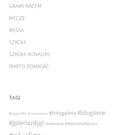
GRAMY RAZEM
MECZE
MEDIA
SZKOŁY
SZKOŁY KONKURS
WARTO POMAGAĆ
TAGI
#fotogalerie
#fotogaleria
#cuprumtv
#czasnarewanż
#galeriazdjęć
#memoriał
#MiedziowaMlodziez