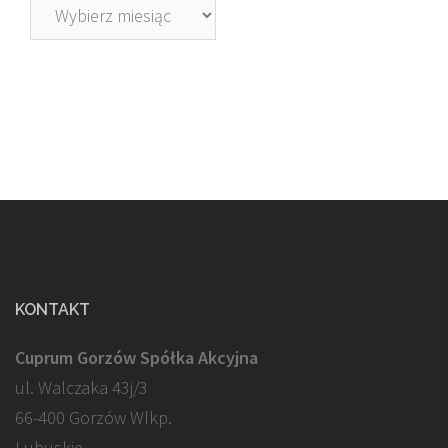
Archiwa
KONTAKT
Cuprum Gorzów Spółka Akcyjna
ul. Walczaka 43j/3
66-400 Gorzów Wlkp.
Lubuskie