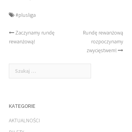
#plusliga
Post
Zaczynamy rundę
Rundę rewanżową
rewanżową!
rozpoczynamy
navigation
zwycięstwem!
Szukaj:
KATEGORIE
AKTUALNOŚCI