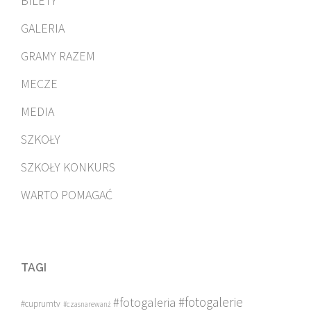
BILETY
GALERIA
GRAMY RAZEM
MECZE
MEDIA
SZKOŁY
SZKOŁY KONKURS
WARTO POMAGAĆ
TAGI
#fotogalerie
#fotogaleria
#cuprumtv
#czasnarewanż