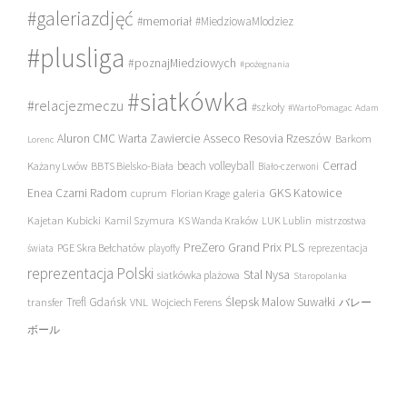
#galeriazdjęć
#memoriał
#MiedziowaMlodziez
#plusliga
#poznajMiedziowych
#pożegnania
#siatkówka
#relacjezmeczu
#szkoły
#WartoPomagac
Adam
Asseco Resovia Rzeszów
Aluron CMC Warta Zawiercie
Barkom
Lorenc
beach volleyball
Cerrad
Każany Lwów
BBTS Bielsko-Biała
Biało-czerwoni
Enea Czarni Radom
galeria
GKS Katowice
cuprum
Florian Krage
Kajetan Kubicki
Kamil Szymura
KS Wanda Kraków
LUK Lublin
mistrzostwa
PreZero Grand Prix PLS
PGE Skra Bełchatów
świata
playoffy
reprezentacja
reprezentacja Polski
Stal Nysa
siatkówka plażowa
Staropolanka
transfer
Trefl Gdańsk
Ślepsk Malow Suwałki
VNL
Wojciech Ferens
バレー
ボール