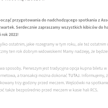
ozpocząć przygotowania do nadchodzącego spotkania z As
zwartek.
Serdecznie zapraszamy wszystkich kibiców do ha
 rok 2021!
ylko ostatnim, jakie rozegramy w tym roku, ale też ostatnim
ńczmy ten rok dobrym widowiskiem! Mamy nadzieję, że będzie
a sposoby. Pierwszym jest tradycyjna opcja kupna biletu w
nternetowa, a transakcji można dokonać
TUTAJ
. Informujemy, 
okowany trzy godziny przed meczem. Wejściówki na spotkanie
pić także bezpośrednio przed meczem w kasie hali RCS.