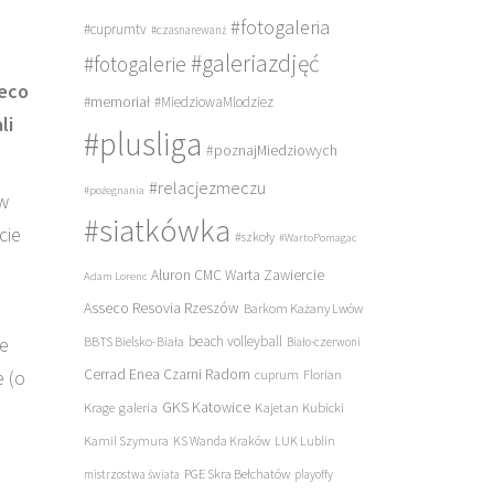
#fotogaleria
#cuprumtv
#czasnarewanż
#galeriazdjęć
#fotogalerie
seco
#memoriał
#MiedziowaMlodziez
li
#plusliga
#poznajMiedziowych
#relacjezmeczu
#pożegnania
 w
#siatkówka
cie
#szkoły
#WartoPomagac
Aluron CMC Warta Zawiercie
Adam Lorenc
Asseco Resovia Rzeszów
Barkom Każany Lwów
że
beach volleyball
BBTS Bielsko-Biała
Biało-czerwoni
 (o
Cerrad Enea Czarni Radom
cuprum
Florian
galeria
GKS Katowice
Kajetan Kubicki
Krage
Kamil Szymura
KS Wanda Kraków
LUK Lublin
PGE Skra Bełchatów
mistrzostwa świata
playoffy