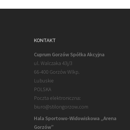
KONTAKT
Cuprum Gorzów Spółka Akcyjna
ul. Walczaka 43j/3
66-400 Gorzów Wlkp.
Lubuskie
POLSKA
Poczta elektroniczna:
biuro@stilongorzow.com
Hala Sportowo-Widowiskowa „Arena
Gorzów”