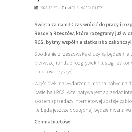
2021-12-27
AKTUALNOŚCI
,
BILETY
Święta za nami! Czas wrócić do pracy i r
Resovią Rzeszów, które rozegramy już w c
RCS, byśmy wspólnie siatkarsko zakończyli
Spotkanie z rzeszowską drużyną będzie nie t
pierwszej rundzie rozgrywek PlusLigi. Zako
nam towarzyszyć.
Wejściówki na wydarzenie można nabyć na dw
kasie hali RCS. Alternatywą jest sprzedaż i
system sprzedaży internetowej zostaje zabl
ile będą jeszcze dostępne) będzie można ku
Cennik biletów: