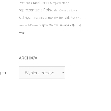
PreZero Grand Prix PLS
reprezentacja
reprezentacja Polski
siatkówka plażowa
Stal Nysa
transfer
Trefl Gdańsk
VNL
Staropolanka
Ślepsk Malow Suwałki
Wojciech Ferens
バレーボ
ール
ARCHIWA
Archiwa
u