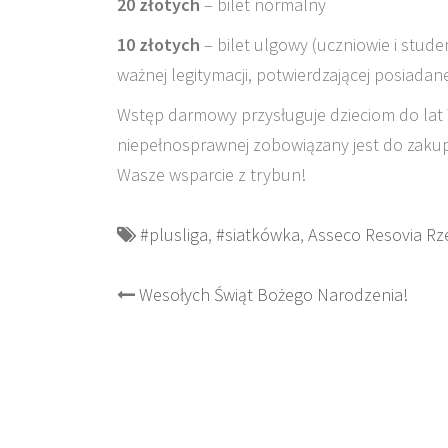
20 złotych
– bilet normalny
10 złotych
– bilet ulgowy (uczniowie i studen
ważnej legitymacji, potwierdzającej posiadan
Wstęp darmowy przysługuje dzieciom do lat
niepełnosprawnej zobowiązany jest do zakup
Wasze wsparcie z trybun!
#plusliga
,
#siatkówka
,
Asseco Resovia R
Post
Wesołych Świąt Bożego Narodzenia!
navigation