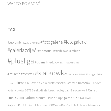
WARTO POMAGAĆ
TAGI
#fotogalerie
#fotogaleria
#cuprumtv
#czasnarewanż
#galeriazdjęć
#memoriał
#MiedziowaMlodziez
#plusliga
#poznajMiedziowych
#pożegnania
#siatkówka
#relacjezmeczu
#szkoły
#WartoPomagac
Adam
Asseco Resovia Rzeszów
Aluron CMC Warta Zawiercie
Barkom
Lorenc
beach volleyball
Cerrad
Każany Lwów
BBTS Bielsko-Biała
Biało-czerwoni
Enea Czarni Radom
galeria
GKS Katowice
cuprum
Florian Krage
Kajetan Kubicki
Kamil Szymura
KS Wanda Kraków
LUK Lublin
mistrzostwa