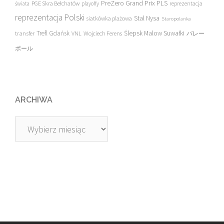
PreZero Grand Prix PLS
PGE Skra Bełchatów
świata
playoffy
reprezentacja
reprezentacja Polski
Stal Nysa
siatkówka plażowa
Staropolanka
transfer
Trefl Gdańsk
Ślepsk Malow Suwałki
VNL
Wojciech Ferens
バレー
ボール
ARCHIWA
Archiwa