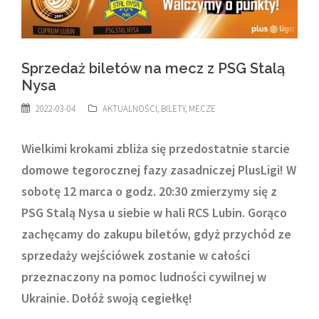
Sprzedaż biletów na mecz z PSG Stalą
Nysa
2022-03-04
AKTUALNOŚCI
,
BILETY
,
MECZE
Wielkimi krokami zbliża się przedostatnie starcie
domowe tegorocznej fazy zasadniczej PlusLigi! W
sobotę 12 marca o godz. 20:30 zmierzymy się z
PSG Stalą Nysa u siebie w hali RCS Lubin. Gorąco
zachęcamy do zakupu biletów, gdyż przychód ze
sprzedaży wejściówek zostanie w całości
przeznaczony na pomoc ludności cywilnej w
Ukrainie. Dołóż swoją cegiełkę!