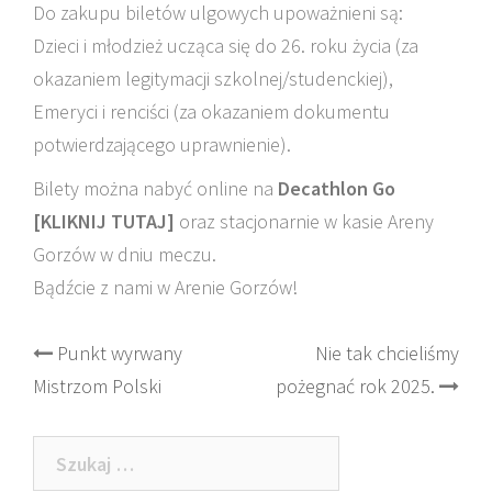
Do zakupu biletów ulgowych upoważnieni są:
Dzieci i młodzież ucząca się do 26. roku życia (za
okazaniem legitymacji szkolnej/studenckiej),
Emeryci i renciści (za okazaniem dokumentu
potwierdzającego uprawnienie).
Bilety można nabyć online na
Decathlon Go
[KLIKNIJ TUTAJ]
oraz stacjonarnie w kasie Areny
Gorzów w dniu meczu.
Bądźcie z nami w Arenie Gorzów!
Post
Punkt wyrwany
Nie tak chcieliśmy
Mistrzom Polski
pożegnać rok 2025.
navigation
Szukaj: