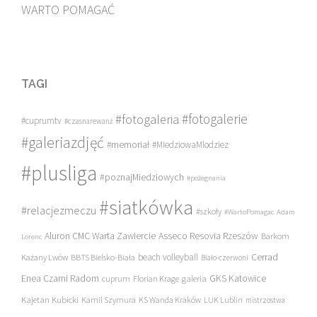
WARTO POMAGAĆ
TAGI
#fotogalerie
#fotogaleria
#cuprumtv
#czasnarewanż
#galeriazdjęć
#memoriał
#MiedziowaMlodziez
#plusliga
#poznajMiedziowych
#pożegnania
#siatkówka
#relacjezmeczu
#szkoły
#WartoPomagac
Adam
Asseco Resovia Rzeszów
Aluron CMC Warta Zawiercie
Barkom
Lorenc
beach volleyball
Cerrad
Każany Lwów
BBTS Bielsko-Biała
Biało-czerwoni
Enea Czarni Radom
galeria
GKS Katowice
cuprum
Florian Krage
Kajetan Kubicki
Kamil Szymura
KS Wanda Kraków
LUK Lublin
mistrzostwa