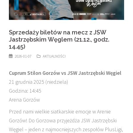
Sprzedaży biletów na mecz z JSW
Jastrzębskim Węglem (21.12., godz.
14.45)
2026-01-07
AKTUALNOŚCI
Cuprum Stilon Gorzów vs JSW Jastrzębski Węgiel
21 grudnia 2025 (niedziela)
Godzina: 14:45
Arena Gorzów
Przed nami wielkie siatkarskie emocje w Arenie
Gorzów! Do Gorzowa przyjeżdża JSW Jastrzębski
Węgiel – jeden z najmocniejszych zespołów PlusLigi,