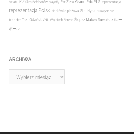
PreZero Grand Prix PLS
PGE Skra Bełchatów
świata
playoffy
reprezentacja
reprezentacja Polski
Stal Nysa
siatkówka plażowa
Staropolanka
transfer
Trefl Gdańsk
Ślepsk Malow Suwałki
VNL
Wojciech Ferens
バレー
ボール
ARCHIWA
Archiwa