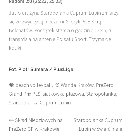
Radom 2:0 (25:23, 25:23)
Jutro drużyna Staropolanki Cuprum Lubin zmierzy
się ze zwycięzcą meczu nr 8, czyli PGE Skrą
Bełchatów. Początek starcia o godzinie 12:45, a
transmisja na antenie Polsatu Sport. Trzymajcie
kciuki!
Fot. Piotr Sumara / PlusLiga
beach volleyball
,
KS Wanda Kraków
,
PreZero
Grand Prix PLS
,
siatkówka plażowa
,
Staropolanka
,
Staropolanka Cuprum Lubin
Post
Skład Miedziowych na
Staropolanka Cuprum
PreZero GP w Krakowie
Lubin w ćwierćfinale