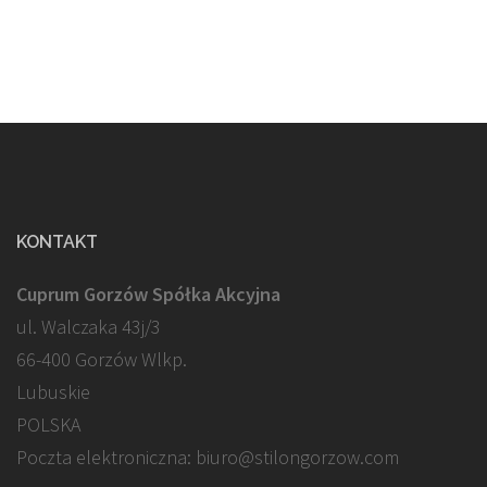
KONTAKT
Cuprum Gorzów Spółka Akcyjna
ul. Walczaka 43j/3
66-400 Gorzów Wlkp.
Lubuskie
POLSKA
Poczta elektroniczna: biuro@stilongorzow.com