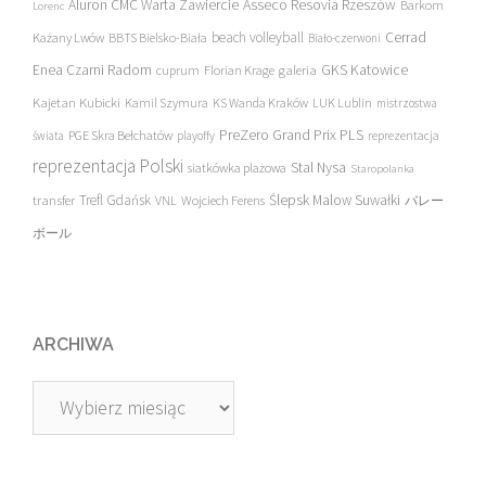
Asseco Resovia Rzeszów
Aluron CMC Warta Zawiercie
Barkom
Lorenc
beach volleyball
Cerrad
Każany Lwów
BBTS Bielsko-Biała
Biało-czerwoni
Enea Czarni Radom
galeria
GKS Katowice
cuprum
Florian Krage
Kajetan Kubicki
Kamil Szymura
KS Wanda Kraków
LUK Lublin
mistrzostwa
PreZero Grand Prix PLS
PGE Skra Bełchatów
świata
playoffy
reprezentacja
reprezentacja Polski
Stal Nysa
siatkówka plażowa
Staropolanka
transfer
Trefl Gdańsk
Ślepsk Malow Suwałki
VNL
Wojciech Ferens
バレー
ボール
ARCHIWA
Archiwa