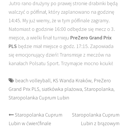
Jutro rano drużyny po prawej stronie drabinki będą
walczyć o półfinał, który zaplanowano na godzinę
14:45. My już wiemy, że w tym półfinale zagramy.
Natomiast o godzinie 16:00 odbędzie się mecz o 3.
miejsce, a wielki finał turnieju
PreZero Grand Prix
PLS
będzie miał miejsce o godz. 17:15. Zapowiada
się emocjonujący dzień! Transmisje z meczów na
kanałach Polsatu Sport. Trzymajcie mocno kciuki!
beach volleyball
,
KS Wanda Kraków
,
PreZero
Grand Prix PLS
,
siatkówka plażowa
,
Staropolanka
,
Staropolanka Cuprum Lubin
Post
Staropolanka Cuprum
Staropolanka Cuprum
Lubin w ćwierćfinale
Lubin z brązowym
navigation