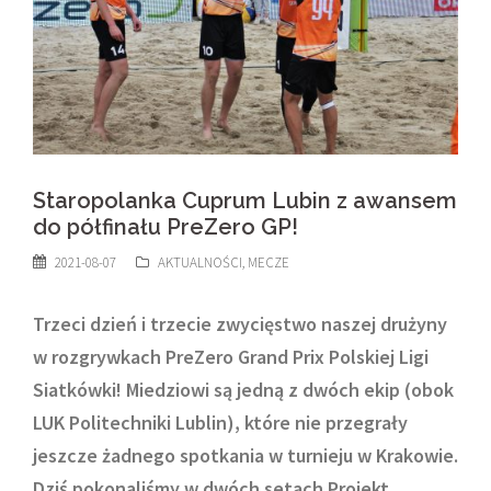
Staropolanka Cuprum Lubin z awansem
do półfinału PreZero GP!
2021-08-07
AKTUALNOŚCI
,
MECZE
Trzeci dzień i trzecie zwycięstwo naszej drużyny
w rozgrywkach PreZero Grand Prix Polskiej Ligi
Siatkówki! Miedziowi są jedną z dwóch ekip (obok
LUK Politechniki Lublin), które nie przegrały
jeszcze żadnego spotkania w turnieju w Krakowie.
Dziś pokonaliśmy w dwóch setach Projekt