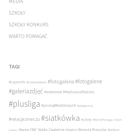
MEDIA
SZKOŁY
SZKOŁY KONKURS
WARTO POMAGAĆ
TAGI
#fotogalerie
#fotogaleria
#cuprumtv
#czasnarewanż
#galeriazdjęć
#memoriał
#MiedziowaMlodziez
#plusliga
#poznajMiedziowych
#pożegnania
#siatkówka
#relacjezmeczu
#szkoły
#WartoPomagac
Adam
Asseco Resovia Rzeszów
Aluron CMC Warta Zawiercie
Barkom
Lorenc