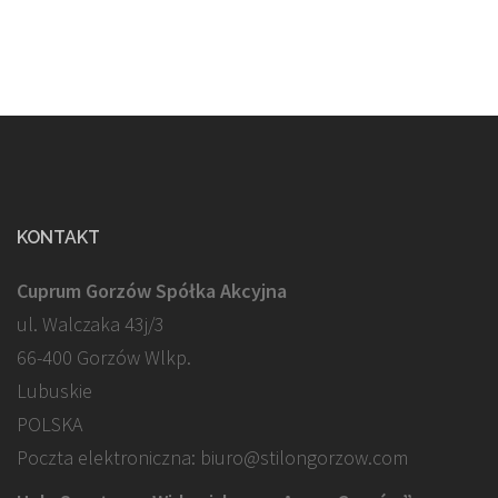
KONTAKT
Cuprum Gorzów Spółka Akcyjna
ul. Walczaka 43j/3
66-400 Gorzów Wlkp.
Lubuskie
POLSKA
Poczta elektroniczna: biuro@stilongorzow.com