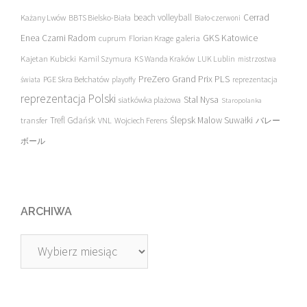
beach volleyball
Cerrad
Każany Lwów
BBTS Bielsko-Biała
Biało-czerwoni
Enea Czarni Radom
galeria
GKS Katowice
cuprum
Florian Krage
Kajetan Kubicki
Kamil Szymura
KS Wanda Kraków
LUK Lublin
mistrzostwa
PreZero Grand Prix PLS
PGE Skra Bełchatów
świata
playoffy
reprezentacja
reprezentacja Polski
Stal Nysa
siatkówka plażowa
Staropolanka
transfer
Trefl Gdańsk
Ślepsk Malow Suwałki
VNL
Wojciech Ferens
バレー
ボール
ARCHIWA
Archiwa