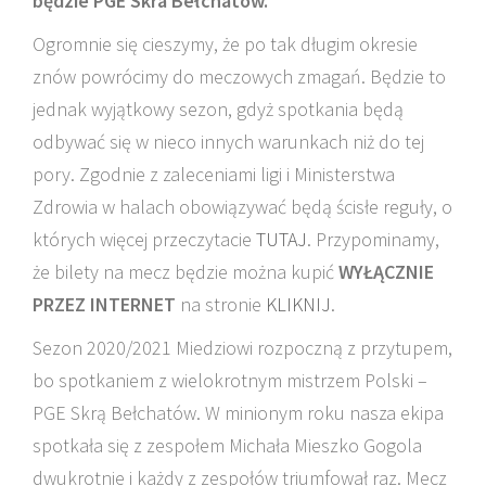
będzie PGE Skra Bełchatów.
Ogromnie się cieszymy, że po tak długim okresie
znów powrócimy do meczowych zmagań. Będzie to
jednak wyjątkowy sezon, gdyż spotkania będą
odbywać się w nieco innych warunkach niż do tej
pory. Zgodnie z zaleceniami ligi i Ministerstwa
Zdrowia w halach obowiązywać będą ścisłe reguły, o
których więcej przeczytacie
TUTAJ
. Przypominamy,
że bilety na mecz będzie można kupić
WYŁĄCZNIE
PRZEZ INTERNET
na stronie
KLIKNIJ
.
Sezon 2020/2021 Miedziowi rozpoczną z przytupem,
bo spotkaniem z wielokrotnym mistrzem Polski –
PGE Skrą Bełchatów. W minionym roku nasza ekipa
spotkała się z zespołem Michała Mieszko Gogola
dwukrotnie i każdy z zespołów triumfował raz. Mecz