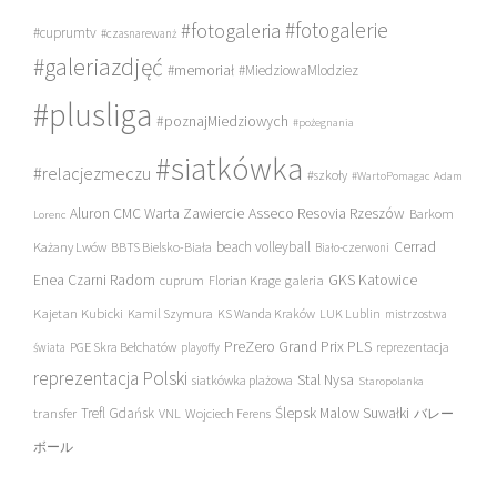
#fotogalerie
#fotogaleria
#cuprumtv
#czasnarewanż
#galeriazdjęć
#memoriał
#MiedziowaMlodziez
#plusliga
#poznajMiedziowych
#pożegnania
#siatkówka
#relacjezmeczu
#szkoły
#WartoPomagac
Adam
Asseco Resovia Rzeszów
Aluron CMC Warta Zawiercie
Barkom
Lorenc
beach volleyball
Cerrad
Każany Lwów
BBTS Bielsko-Biała
Biało-czerwoni
Enea Czarni Radom
galeria
GKS Katowice
cuprum
Florian Krage
Kajetan Kubicki
Kamil Szymura
KS Wanda Kraków
LUK Lublin
mistrzostwa
PreZero Grand Prix PLS
PGE Skra Bełchatów
świata
playoffy
reprezentacja
reprezentacja Polski
Stal Nysa
siatkówka plażowa
Staropolanka
transfer
Trefl Gdańsk
Ślepsk Malow Suwałki
VNL
Wojciech Ferens
バレー
ボール