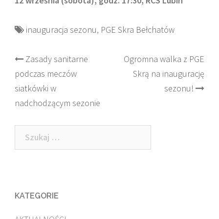
12 września (sobota), godz. 17:30, RCS Lubin
inauguracja sezonu
,
PGE Skra Bełchatów
Post
Zasady sanitarne
Ogromna walka z PGE
podczas meczów
Skrą na inaugurację
navigation
siatkówki w
sezonu!
nadchodzącym sezonie
Szukaj:
KATEGORIE