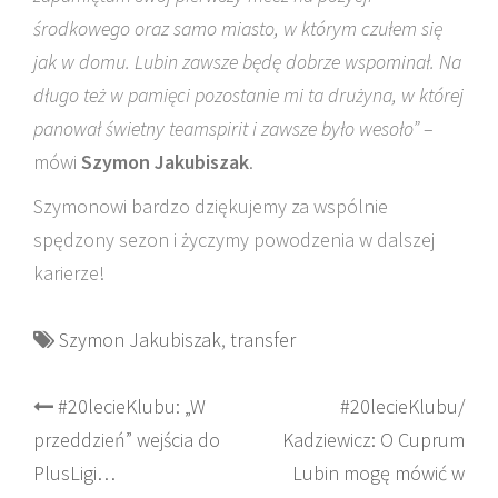
środkowego oraz samo miasto, w którym czułem się
jak w domu. Lubin zawsze będę dobrze wspominał. Na
długo też w pamięci pozostanie mi ta drużyna, w której
panował świetny teamspirit i zawsze było wesoło”
–
mówi
Szymon Jakubiszak
.
Szymonowi bardzo dziękujemy za wspólnie
spędzony sezon i życzymy powodzenia w dalszej
karierze!
Szymon Jakubiszak
,
transfer
Post
#20lecieKlubu: „W
#20lecieKlubu/
przeddzień” wejścia do
Kadziewicz: O Cuprum
navigation
PlusLigi…
Lubin mogę mówić w