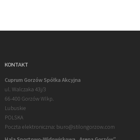
KONTAKT
Cuprum Gorzów Spółka Akcyjna
ul. Walczaka 43j/3
66-400 Gorzów Wlkp.
Lubuskie
POLSKA
Poczta elektroniczna: biuro@stilongorzow.com
Hala Sportowo-Widowiskowa „Arena Gorzów”