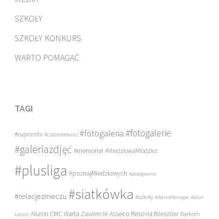
SZKOŁY
SZKOŁY KONKURS
WARTO POMAGAĆ
TAGI
#fotogalerie
#fotogaleria
#cuprumtv
#czasnarewanż
#galeriazdjęć
#memoriał
#MiedziowaMlodziez
#plusliga
#poznajMiedziowych
#pożegnania
#siatkówka
#relacjezmeczu
#szkoły
#WartoPomagac
Adam
Asseco Resovia Rzeszów
Aluron CMC Warta Zawiercie
Barkom
Lorenc