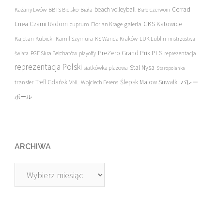
beach volleyball
Cerrad
Każany Lwów
BBTS Bielsko-Biała
Biało-czerwoni
Enea Czarni Radom
galeria
GKS Katowice
cuprum
Florian Krage
Kajetan Kubicki
Kamil Szymura
KS Wanda Kraków
LUK Lublin
mistrzostwa
PreZero Grand Prix PLS
PGE Skra Bełchatów
świata
playoffy
reprezentacja
reprezentacja Polski
Stal Nysa
siatkówka plażowa
Staropolanka
transfer
Trefl Gdańsk
Ślepsk Malow Suwałki
VNL
Wojciech Ferens
バレー
ボール
ARCHIWA
Archiwa