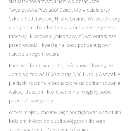
siatkarzy towarzyszyli nam wolontariusze
Towarzystwa Przyjaciół Dzieci, które działa przy
Szkole Podstawowej Nr 8 w Lubinie. We współpracy
z zespołem cheerleaderek, które przez cały sezon
tańczyły i kibicowały „miedziowym”, wolontariusze
przeprowadzili kwestę na rzecz potrzebujących
dzieci z ubogich rodzin.
Państwa dobre serca i hojność spowodowały, że
udało się zebrać 1000 zł oraz 2,60 Euro :) Wszystkie
pieniążki zostaną przeznaczone na dofinansowanie
wakacji dzieciom, które same nie mogłyby sobie
pozwolić na wyjazdy.
W tym miejscu chcemy więc podziękować wszystkim
ludziom, którzy dorzucili swój grosik do tego
szczytnego celu. Dziękujemy również