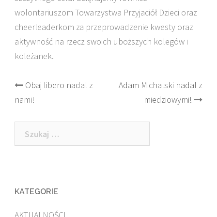
wolontariuszom Towarzystwa Przyjaciół Dzieci oraz
cheerleaderkom za przeprowadzenie kwesty oraz
aktywność na rzecz swoich uboższych kolegów i
koleżanek.
Post
Obaj libero nadal z
Adam Michalski nadal z
nami!
miedziowymi!
navigation
Szukaj:
KATEGORIE
AKTUALNOŚCI