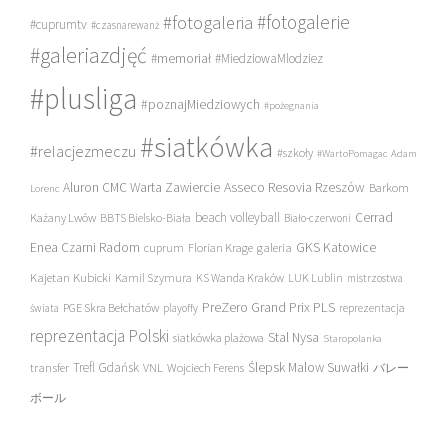
#fotogalerie
#fotogaleria
#cuprumtv
#czasnarewanż
#galeriazdjęć
#memoriał
#MiedziowaMlodziez
#plusliga
#poznajMiedziowych
#pożegnania
#siatkówka
#relacjezmeczu
#szkoły
#WartoPomagac
Adam
Asseco Resovia Rzeszów
Aluron CMC Warta Zawiercie
Barkom
Lorenc
beach volleyball
Cerrad
Każany Lwów
BBTS Bielsko-Biała
Biało-czerwoni
Enea Czarni Radom
galeria
GKS Katowice
cuprum
Florian Krage
Kajetan Kubicki
Kamil Szymura
KS Wanda Kraków
LUK Lublin
mistrzostwa
PreZero Grand Prix PLS
PGE Skra Bełchatów
świata
playoffy
reprezentacja
reprezentacja Polski
Stal Nysa
siatkówka plażowa
Staropolanka
transfer
Trefl Gdańsk
Ślepsk Malow Suwałki
VNL
Wojciech Ferens
バレー
ボール