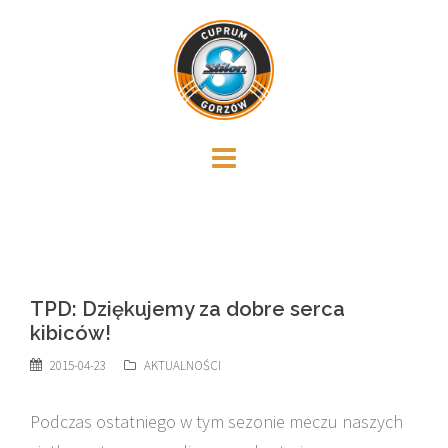
Skip
to
content
TPD: Dziękujemy za dobre serca
kibiców!
2015-04-23
AKTUALNOŚCI
Podczas ostatniego w tym sezonie meczu naszych