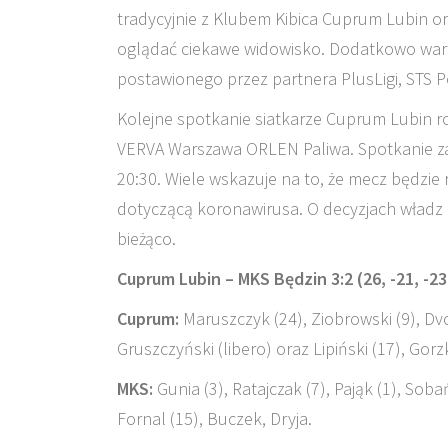
tradycyjnie z Klubem Kibica Cuprum Lubin or
oglądać ciekawe widowisko. Dodatkowo wart
postawionego przez partnera PlusLigi, STS P
Kolejne spotkanie siatkarze Cuprum Lubin 
VERVA Warszawa ORLEN Paliwa. Spotkanie zap
20:30. Wiele wskazuje na to, że mecz będzie 
dotyczącą koronawirusa. O decyzjach wład
bieżąco.
Cuprum Lubin – MKS Będzin 3:2 (26, -21, -23,
Cuprum:
Maruszczyk (24), Ziobrowski (9), Dvo
Gruszczyński (libero) oraz Lipiński (17), Gor
MKS:
Gunia (3), Ratajczak (7), Pająk (1), Soba
Fornal (15), Buczek, Dryja.