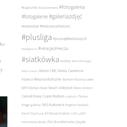
#fotogaleria
#cuprumtv
#czasnarewanż
#galeriazdjęć
#fotogalerie
#memoriał
#MiedziowaMlodziez
#plusliga
#poznajMiedziowych
oku
#relacjezmeczu
#pożegnania
#siatkówka
o
#szkoły
#WartoPomagac
by
Aluron CMC Warta Zawiercie
Adam Lorenc
Asseco Resovia Rzeszów
Barkom Każany Lwów
beach volleyball
BBTS Bielsko-Biała
Biało-czerwoni
Cerrad Enea Czarni Radom
cuprum
Florian
galeria
GKS Katowice
Kajetan Kubicki
Krage
Kamil Szymura
KS Wanda Kraków
LUK Lublin
PGE Skra Bełchatów
mistrzostwa świata
playoffy