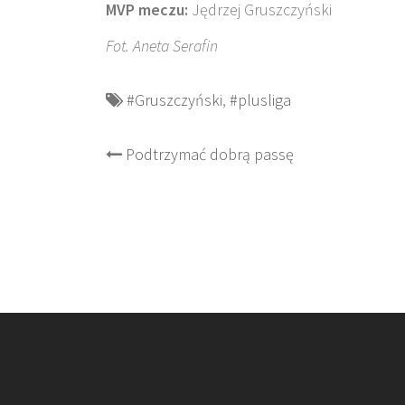
MVP meczu:
Jędrzej Gruszczyński
Fot. Aneta Serafin
#Gruszczyński
,
#plusliga
Post
Podtrzymać dobrą passę
navigation