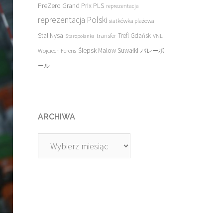
PreZero Grand Prix PLS
reprezentacja
reprezentacja Polski
siatkówka plażowa
Stal Nysa
transfer
Trefl Gdańsk
VNL
Staropolanka
Ślepsk Malow Suwałki
Wojciech Ferens
バレーボ
ール
ARCHIWA
Archiwa