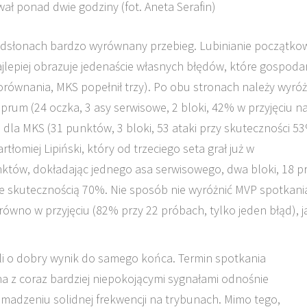
ł ponad dwie godziny (fot. Aneta Serafin)
odsłonach bardzo wyrównany przebieg. Lubinianie początko
jlepiej obrazuje jedenaście własnych błędów, które gospoda
równania, MKS popełnił trzy). Po obu stronach należy wyróż
rum (24 oczka, 3 asy serwisowe, 2 bloki, 42% w przyjęciu n
 dla MKS (31 punktów, 3 bloki, 53 ataki przy skuteczności 53
łomiej Lipiński, który od trzeciego seta grał już w
któw, dokładając jednego asa serwisowego, dwa bloki, 18 p
ze skutecznością 70%. Nie sposób nie wyróżnić MVP spotkani
równo w przyjęciu (82% przy 22 próbach, tylko jeden błąd), ja
li o dobry wynik do samego końca. Termin spotkania
ana z coraz bardziej niepokojącymi sygnałami odnośnie
adzeniu solidnej frekwencji na trybunach. Mimo tego,