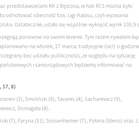
az przedstawicielami KK z Będzina, w hali RCS można było
o odnotować obecność tzw. Ligi Hałasu, czyli wyzwania
olska. Ostatecznie, udało się wspólnie wykręcić wynik 103.9 
rozegrają ponownie na swoim terenie. Tym razem rywalem bę
lanowano na wtorek, 17 marca, tradycyjnie (sic!) o godzini
rozegrany bez udziału publiczności, ze względu na sytuację
z państwowych i samorządowych będziemy informować na
 17, 8)
ranen (3), Smoliński (9), Tavares (4), Sacharewicz (9),
zkiewicz, Domagała (8).
ński (7), Faryna (31), Sossenheimer (7), Potera (libero) oraz J.