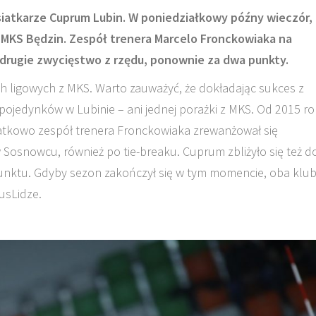
iatkarze Cuprum Lubin. W poniedziałkowy późny wieczór,
2 MKS Będzin. Zespół trenera Marcelo Fronckowiaka na
ł drugie zwycięstwo z rzędu, ponownie za dwa punkty.
ligowych z MKS. Warto zauważyć, że dokładając sukces z
ii pojedynków w Lubinie – ani jednej porażki z MKS. Od 2015 r
odatkowo zespół trenera Fronckowiaka zrewanżował się
 Sosnowcu, również po tie-breaku. Cuprum zbliżyło się też d
punktu. Gdyby sezon zakończył się w tym momencie, oba klu
lusLidze.