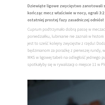
Dziewiąte ligowe zwycięstwo zanotowali s
kończąc mecz właściwie w nocy, ograli 3:
ostatniej prostej fazy zasadniczej odniós
Cuprum podtrzymało dobrą passę w meczach 
poniedziałku, lubinianie nie zaznali w histor
jest to sześć kolejny zwycięstw z rzędu! D
będzinianom za porażkę z pierwszej rundy, w
MKS w ligowej tabeli na odległość jednego 
spotkałyby się w rywalizacji o miejsce 11 w P