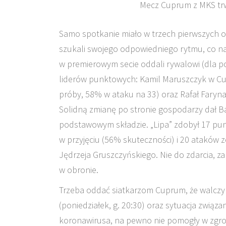
Mecz Cuprum z MKS trwa
Samo spotkanie miało w trzech pierwszych 
szukali swojego odpowiedniego rytmu, co na
w premierowym secie oddali rywalowi (dla po
liderów punktowych: Kamil Maruszczyk w Cup
próby, 58% w ataku na 33) oraz Rafał Faryna
Solidną zmianę po stronie gospodarzy dał Bart
podstawowym składzie. „Lipa” zdobył 17 pun
w przyjęciu (56% skuteczności) i 20 ataków 
Jędrzeja Gruszczyńskiego. Nie do zdarcia, za
w obronie.
Trzeba oddać siatkarzom Cuprum, że walczy
(poniedziałek, g. 20:30) oraz sytuacja związ
koronawirusa, na pewno nie pomogły w zgrom