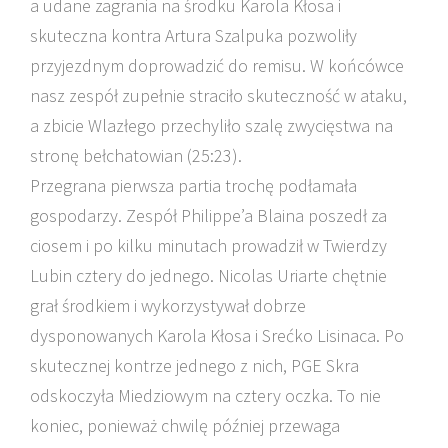
a udane zagrania na środku Karola Kłosa i
skuteczna kontra Artura Szalpuka pozwoliły
przyjezdnym doprowadzić do remisu. W końcówce
nasz zespół zupełnie straciło skuteczność w ataku,
a zbicie Wlazłego przechyliło szalę zwycięstwa na
stronę bełchatowian (25:23).
Przegrana pierwsza partia trochę podłamała
gospodarzy. Zespół Philippe’a Blaina poszedł za
ciosem i po kilku minutach prowadził w Twierdzy
Lubin cztery do jednego. Nicolas Uriarte chętnie
grał środkiem i wykorzystywał dobrze
dysponowanych Karola Kłosa i Srećko Lisinaca. Po
skutecznej kontrze jednego z nich, PGE Skra
odskoczyła Miedziowym na cztery oczka. To nie
koniec, ponieważ chwilę później przewaga