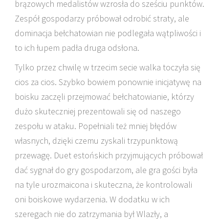
brązowych medalistów wzrosła do sześciu punktów.
Zespół gospodarzy próbował odrobić straty, ale
dominacja bełchatowian nie podlegała wątpliwości i
to ich łupem padła druga odsłona.
Tylko przez chwilę w trzecim secie walka toczyła się
cios za cios. Szybko bowiem ponownie inicjatywę na
boisku zaczęli przejmować bełchatowianie, którzy
dużo skuteczniej prezentowali się od naszego
zespołu w ataku. Popełniali też mniej błędów
własnych, dzięki czemu zyskali trzypunktową
przewagę. Duet estońskich przyjmujących próbował
dać sygnał do gry gospodarzom, ale gra gości była
na tyle urozmaicona i skuteczna, że kontrolowali
oni boiskowe wydarzenia. W dodatku w ich
szeregach nie do zatrzymania był Wlazły, a