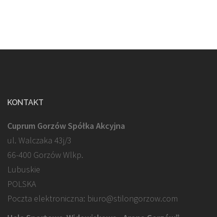
KONTAKT
Cuprum Gorzów Spółka Akcyjna
ul. Walczaka 43j/3
66-400 Gorzów Wlkp.
Lubuskie
POLSKA
Poczta elektroniczna: biuro@stilongorzow.com