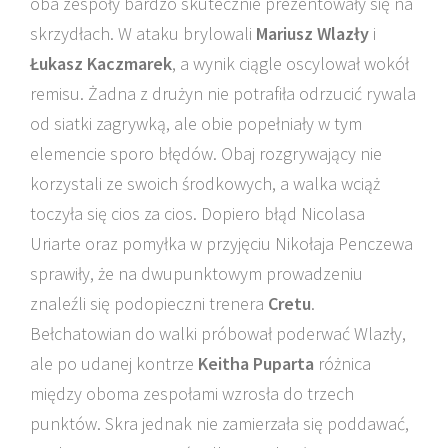
oba zespoły bardzo skutecznie prezentowały się na
skrzydłach. W ataku brylowali
Mariusz Wlazły
i
Łukasz Kaczmarek
, a wynik ciągle oscylował wokół
remisu. Żadna z drużyn nie potrafiła odrzucić rywala
od siatki zagrywką, ale obie popełniały w tym
elemencie sporo błędów. Obaj rozgrywający nie
korzystali ze swoich środkowych, a walka wciąż
toczyła się cios za cios. Dopiero błąd Nicolasa
Uriarte oraz pomyłka w przyjęciu Nikołaja Penczewa
sprawiły, że na dwupunktowym prowadzeniu
znaleźli się podopieczni trenera
Cretu
.
Bełchatowian do walki próbował poderwać Wlazły,
ale po udanej kontrze
Keitha Puparta
różnica
między oboma zespołami wzrosła do trzech
punktów. Skra jednak nie zamierzała się poddawać,