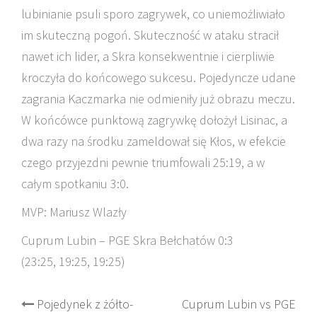
lubinianie psuli sporo zagrywek, co uniemożliwiało
im skuteczną pogoń. Skuteczność w ataku stracił
nawet ich lider, a Skra konsekwentnie i cierpliwie
kroczyła do końcowego sukcesu. Pojedyncze udane
zagrania Kaczmarka nie odmieniły już obrazu meczu.
W końcówce punktową zagrywkę dołożył Lisinac, a
dwa razy na środku zameldował się Kłos, w efekcie
czego przyjezdni pewnie triumfowali 25:19, a w
całym spotkaniu 3:0.
MVP: Mariusz Wlazły
Cuprum Lubin – PGE Skra Bełchatów 0:3
(23:25, 19:25, 19:25)
Post
Pojedynek z żółto-
Cuprum Lubin vs PGE