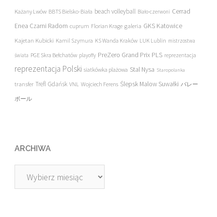
beach volleyball
Cerrad
Każany Lwów
BBTS Bielsko-Biała
Biało-czerwoni
Enea Czarni Radom
galeria
GKS Katowice
cuprum
Florian Krage
Kajetan Kubicki
Kamil Szymura
KS Wanda Kraków
LUK Lublin
mistrzostwa
PreZero Grand Prix PLS
PGE Skra Bełchatów
świata
playoffy
reprezentacja
reprezentacja Polski
Stal Nysa
siatkówka plażowa
Staropolanka
transfer
Trefl Gdańsk
Ślepsk Malow Suwałki
VNL
Wojciech Ferens
バレー
ボール
ARCHIWA
Archiwa