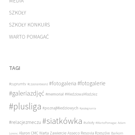
MEDIA
SZKOŁY
SZKOŁY KONKURS
WARTO POMAGAĆ
TAGI
#fotogalerie
#fotogaleria
#cuprumtv
#czasnarewanż
#galeriazdjęć
#memoriał
#MiedziowaMlodziez
#plusliga
#poznajMiedziowych
#pożegnania
#siatkówka
#relacjezmeczu
#szkoły
#WartoPomagac
Adam
Asseco Resovia Rzeszów
Aluron CMC Warta Zawiercie
Barkom
Lorenc