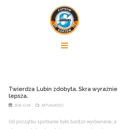
Skip
to
content
Twierdza Lubin zdobyta. Skra wyraźnie
lepsza.
2016-11-05
AKTUALNOŚCI
Od początku spotkanie było bardzo wyrównane, a