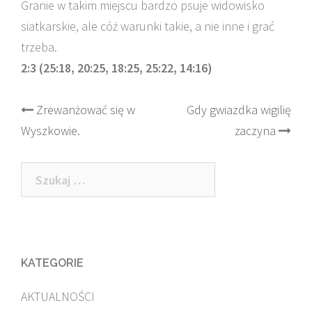
Granie w takim miejscu bardzo psuje widowisko
siatkarskie, ale cóż warunki takie, a nie inne i grać
trzeba.
2:3 (25:18, 20:25, 18:25, 25:22, 14:16)
Post
Zrewanżować się w
Gdy gwiazdka wigilię
Wyszkowie.
zaczyna
navigation
Szukaj:
KATEGORIE
AKTUALNOŚCI