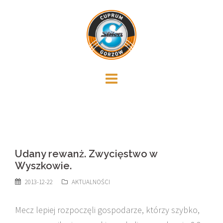
Skip
to
content
Udany rewanż. Zwycięstwo w
Wyszkowie.
2013-12-22
AKTUALNOŚCI
Mecz lepiej rozpoczęli gospodarze, którzy szybko,