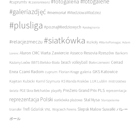
#fotogalerie
#fotogaleria
#cuprumtv
#czasnarewanż
#galeriazdjęć
#memoriał
#MiedziowaMlodziez
#plusliga
#poznajMiedziowych
#pożegnania
#siatkówka
#relacjezmeczu
#szkoły
#WartoPomagac
Adam
Asseco Resovia Rzeszów
Aluron CMC Warta Zawiercie
Barkom
Lorenc
beach volleyball
Cerrad
Każany Lwów
BBTS Bielsko-Biała
Biało-czerwoni
Enea Czarni Radom
galeria
GKS Katowice
cuprum
Florian Krage
Kajetan Kubicki
Kamil Szymura
KS Wanda Kraków
LUK Lublin
mistrzostwa
PreZero Grand Prix PLS
PGE Skra Bełchatów
świata
playoffy
reprezentacja
reprezentacja Polski
Stal Nysa
siatkówka plażowa
Staropolanka
transfer
Trefl Gdańsk
Ślepsk Malow Suwałki
VNL
Wojciech Ferens
バレー
ボール