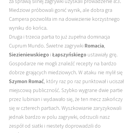
za sprawą silnej zagrywki uzyskali prowadzenie 8:3.
Miedziowi próbowali gonić wynik, ale dobra gra
Campera pozwoliła im na dowiezienie korzystnego
wyniku do końca.
Druga i trzecia partia to już zupełna dominacja
Cuprum Mundo. Świetne zagrywki
Romacia
,
Siezieniewskiego
i
Łapszyńskiego
ustawiały grę.
Gospodarze nie mogli znaleźć recepty na bardzo
dobrze grających miedziowych. W ataku nie mylił się
Szymon Romać
, który raz po raz punktował i uciszał
miejscową publiczność. Szybko wygrane dwie partie
przez lubinian i wydawało się, że ten mecz zakończy
się w czterech partiach. Wyszkowianie zaryzykowali
jednak bardzo w polu zagrywki, odrzucili nasz
zespół od siatki i niestety doprowadzili do