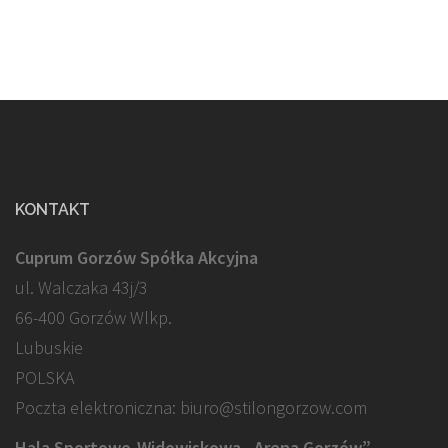
KONTAKT
Cuprum Gorzów Spółka Akcyjna
ul. Walczaka 43j/3
66-400 Gorzów Wlkp.
Lubuskie
POLSKA
Poczta elektroniczna: biuro@stilongorzow.com
Hala Sportowo-Widowiskowa „Arena Gorzów”