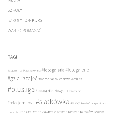
SZKOŁY
SZKOŁY KONKURS
WARTO POMAGAĆ
TAGI
#fotogalerie
#fotogaleria
#cuprumtv
#czasnarewanż
#galeriazdjęć
#memoriał
#MiedziowaMlodziez
#plusliga
#poznajMiedziowych
#pożegnania
#siatkówka
#relacjezmeczu
#szkoły
#WartoPomagac
Adam
Asseco Resovia Rzeszów
Aluron CMC Warta Zawiercie
Barkom
Lorenc