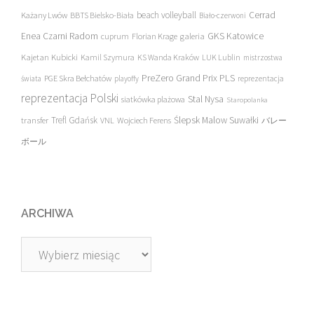
beach volleyball
Cerrad
Każany Lwów
BBTS Bielsko-Biała
Biało-czerwoni
Enea Czarni Radom
galeria
GKS Katowice
cuprum
Florian Krage
Kajetan Kubicki
Kamil Szymura
KS Wanda Kraków
LUK Lublin
mistrzostwa
PreZero Grand Prix PLS
PGE Skra Bełchatów
świata
playoffy
reprezentacja
reprezentacja Polski
Stal Nysa
siatkówka plażowa
Staropolanka
transfer
Trefl Gdańsk
Ślepsk Malow Suwałki
VNL
Wojciech Ferens
バレー
ボール
ARCHIWA
Archiwa