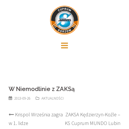
Skip
to
content
W Niemodlinie z ZAKSą
2013-09-26
AKTUALNOŚCI
Post
Krispol Września zagra
ZAKSA Kędzierzyn-Koźle –
w 1. lidze
KS Cuprum MUNDO Lubin
navigation