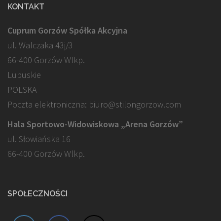
KONTAKT
Cuprum Gorzów Spółka Akcyjna
ul. Walczaka 43j/3
66-400 Gorzów Wlkp.
Lubuskie
POLSKA
Poczta elektroniczna: biuro@stilongorzow.com
Hala Sportowo-Widowiskowa „Arena Gorzów”
ul. Słowiańska 16
66-400 Gorzów Wlkp.
SPOŁECZNOŚCI