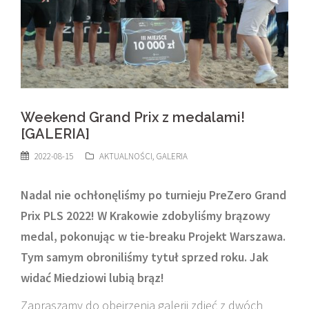
Weekend Grand Prix z medalami!
[GALERIA]
2022-08-15
AKTUALNOŚCI
,
GALERIA
Nadal nie ochłonęliśmy po turnieju PreZero Grand
Prix PLS 2022! W Krakowie zdobyliśmy brązowy
medal, pokonując w tie-breaku Projekt Warszawa.
Tym samym obroniliśmy tytuł sprzed roku. Jak
widać Miedziowi lubią brąz!
Zapraszamy do obejrzenia galerii zdjęć z dwóch