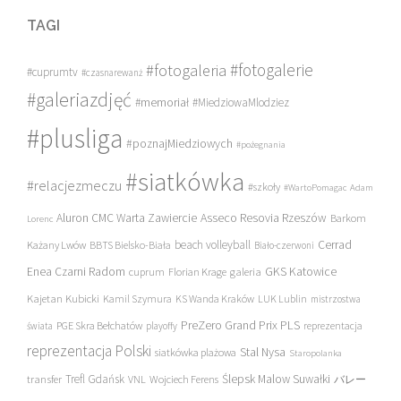
TAGI
#fotogalerie
#fotogaleria
#cuprumtv
#czasnarewanż
#galeriazdjęć
#memoriał
#MiedziowaMlodziez
#plusliga
#poznajMiedziowych
#pożegnania
#siatkówka
#relacjezmeczu
#szkoły
#WartoPomagac
Adam
Asseco Resovia Rzeszów
Aluron CMC Warta Zawiercie
Barkom
Lorenc
beach volleyball
Cerrad
Każany Lwów
BBTS Bielsko-Biała
Biało-czerwoni
Enea Czarni Radom
galeria
GKS Katowice
cuprum
Florian Krage
Kajetan Kubicki
Kamil Szymura
KS Wanda Kraków
LUK Lublin
mistrzostwa
PreZero Grand Prix PLS
PGE Skra Bełchatów
świata
playoffy
reprezentacja
reprezentacja Polski
Stal Nysa
siatkówka plażowa
Staropolanka
transfer
Trefl Gdańsk
Ślepsk Malow Suwałki
VNL
Wojciech Ferens
バレー