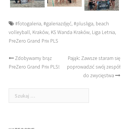
#fotogaleria
,
#galeriazdjęć
,
#plusliga
,
beach
volleyball
,
Kraków
,
KS Wanda Kraków
,
Liga Letnia
,
PreZero Grand Prix PLS
Post
Zdobywamy brąz
Pająk: Zawsze staram się
PreZero Grand Prix PLS!
poprowadzić swój zespół
navigation
do zwycięstwa
Szukaj: