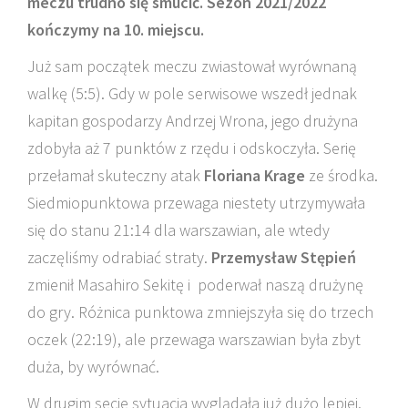
meczu trudno się smucić. Sezon 2021/2022
kończymy na 10. miejscu.
Już sam początek meczu zwiastował wyrównaną
walkę (5:5). Gdy w pole serwisowe wszedł jednak
kapitan gospodarzy Andrzej Wrona, jego drużyna
zdobyła aż 7 punktów z rzędu i odskoczyła. Serię
przełamał skuteczny atak
Floriana Krage
ze środka.
Siedmiopunktowa przewaga niestety utrzymywała
się do stanu 21:14 dla warszawian, ale wtedy
zaczęliśmy odrabiać straty.
Przemysław Stępień
zmienił Masahiro Sekitę i poderwał naszą drużynę
do gry. Różnica punktowa zmniejszyła się do trzech
oczek (22:19), ale przewaga warszawian była zbyt
duża, by wyrównać.
W drugim secie sytuacja wyglądała już dużo lepiej.