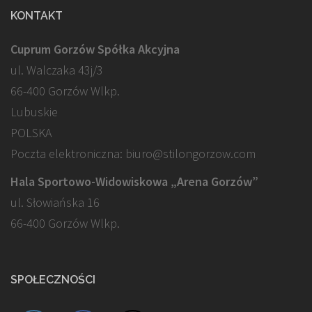
KONTAKT
Cuprum Gorzów Spółka Akcyjna
ul. Walczaka 43j/3
66-400 Gorzów Wlkp.
Lubuskie
POLSKA
Poczta elektroniczna: biuro@stilongorzow.com
Hala Sportowo-Widowiskowa „Arena Gorzów”
ul. Słowiańska 16
66-400 Gorzów Wlkp.
SPOŁECZNOŚCI