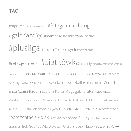
TAGI
#fotogalerie
#fotogaleria
#cuprumtv
#czasnarewanż
#galeriazdjęć
#memoriał
#MiedziowaMlodziez
#plusliga
#poznajMiedziowych
#pożegnania
#siatkówka
#relacjezmeczu
#szkoły
#WartoPomagac
Adam
Asseco Resovia Rzeszów
Aluron CMC Warta Zawiercie
Barkom
Lorenc
beach volleyball
Cerrad
Każany Lwów
BBTS Bielsko-Biała
Biało-czerwoni
Enea Czarni Radom
galeria
GKS Katowice
cuprum
Florian Krage
Kajetan Kubicki
Kamil Szymura
KS Wanda Kraków
LUK Lublin
mistrzostwa
PreZero Grand Prix PLS
PGE Skra Bełchatów
świata
playoffy
reprezentacja
reprezentacja Polski
Stal Nysa
siatkówka plażowa
Staropolanka
transfer
Trefl Gdańsk
Ślepsk Malow Suwałki
VNL
Wojciech Ferens
バレー