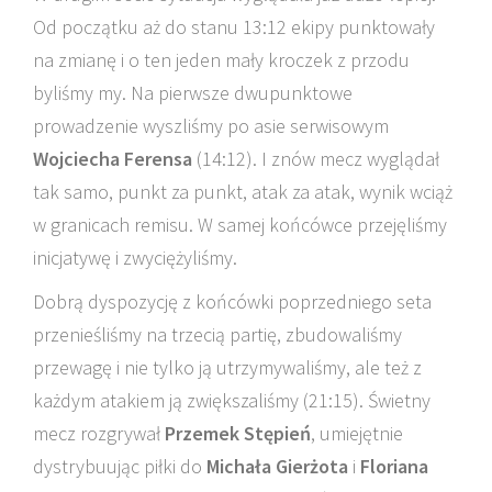
Od początku aż do stanu 13:12 ekipy punktowały
na zmianę i o ten jeden mały kroczek z przodu
byliśmy my. Na pierwsze dwupunktowe
prowadzenie wyszliśmy po asie serwisowym
Wojciecha Ferensa
(14:12). I znów mecz wyglądał
tak samo, punkt za punkt, atak za atak, wynik wciąż
w granicach remisu. W samej końcówce przejęliśmy
inicjatywę i zwyciężyliśmy.
Dobrą dyspozycję z końcówki poprzedniego seta
przenieśliśmy na trzecią partię, zbudowaliśmy
przewagę i nie tylko ją utrzymywaliśmy, ale też z
każdym atakiem ją zwiększaliśmy (21:15). Świetny
mecz rozgrywał
Przemek Stępień
, umiejętnie
dystrybuując piłki do
Michała Gierżota
i
Floriana