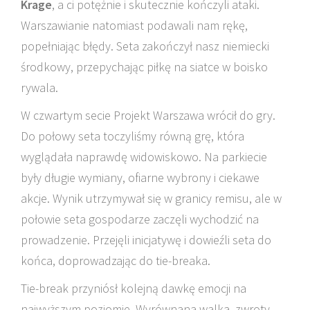
Krage
, a ci potężnie i skutecznie kończyli ataki.
Warszawianie natomiast podawali nam rękę,
popełniając błędy. Seta zakończył nasz niemiecki
środkowy, przepychając piłkę na siatce w boisko
rywala.
W czwartym secie Projekt Warszawa wrócił do gry.
Do połowy seta toczyliśmy równą grę, która
wyglądała naprawdę widowiskowo. Na parkiecie
były długie wymiany, ofiarne wybrony i ciekawe
akcje. Wynik utrzymywał się w granicy remisu, ale w
połowie seta gospodarze zaczęli wychodzić na
prowadzenie. Przejęli inicjatywę i dowieźli seta do
końca, doprowadzając do tie-breaka.
Tie-break przyniósł kolejną dawkę emocji na
najwyższym poziomie. Wyrównana walka, zwroty