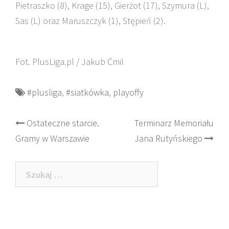
Pietraszko (8), Krage (15), Gierżot (17), Szymura (L),
Sas (L) oraz Maruszczyk (1), Stępień (2).
Fot. PlusLiga.pl / Jakub Ćmil
#plusliga
,
#siatkówka
,
playoffy
Post
Ostateczne starcie.
Terminarz Memoriału
Gramy w Warszawie
Jana Rutyńskiego
navigation
Szukaj: