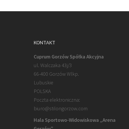
KONTAKT
Cuprum Gorzów Spółka Akcyjna
ul. Walczaka 43j/3
66-400 Gorzów Wlkp.
Lubuskie
POLSKA
Poczta elektroniczna:
biuro@stilongorzow.com
Hala Sportowo-Widowiskowa „Arena
Gorzów”