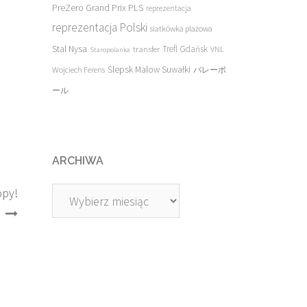
PreZero Grand Prix PLS
reprezentacja
reprezentacja Polski
siatkówka plażowa
Stal Nysa
transfer
Trefl Gdańsk
VNL
Staropolanka
Ślepsk Malow Suwałki
Wojciech Ferens
バレーボ
ール
ARCHIWA
opy!
Archiwa