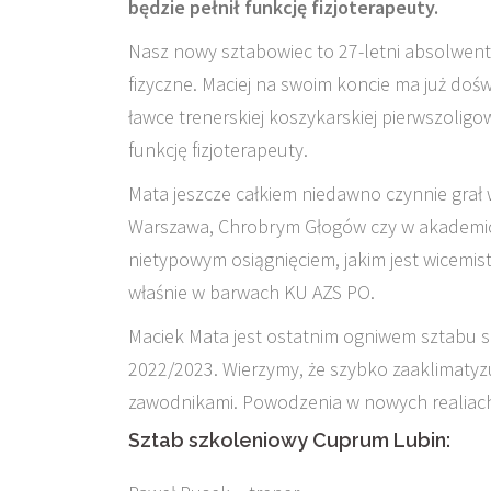
będzie pełnił funkcję fizjoterapeuty.
Nasz nowy sztabowiec to 27-letni absolwent 
fizyczne. Maciej na swoim koncie ma już dośw
ławce trenerskiej koszykarskiej pierwszolig
funkcję fizjoterapeuty.
Mata jeszcze całkiem niedawno czynnie grał 
Warszawa, Chrobrym Głogów czy w akademicki
nietypowym osiągnięciem, jakim jest wicemis
właśnie w barwach KU AZS PO.
Maciek Mata jest ostatnim ogniwem sztabu
2022/2023. Wierzymy, że szybko zaaklimatyzu
zawodnikami. Powodzenia w nowych realiach
Sztab szkoleniowy Cuprum Lubin: