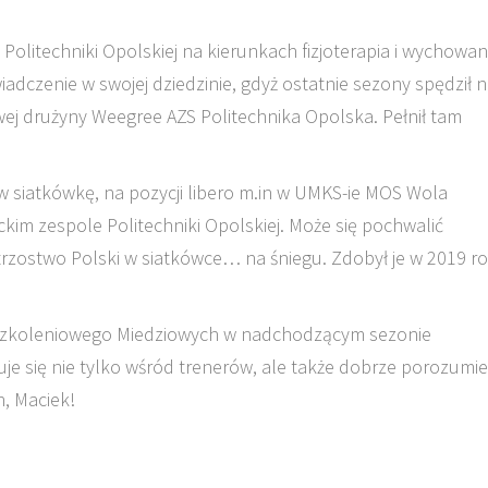
Politechniki Opolskiej na kierunkach fizjoterapia i wychowan
iadczenie w swojej dziedzinie, gdyż ostatnie sezony spędził 
owej drużyny Weegree AZS Politechnika Opolska. Pełnił tam
w siatkówkę, na pozycji libero m.in w UMKS-ie MOS Wola
m zespole Politechniki Opolskiej. Może się pochwalić
trzostwo Polski w siatkówce… na śniegu. Zdobył je w 2019 r
 szkoleniowego Miedziowych w nadchodzącym sezonie
je się nie tylko wśród trenerów, ale także dobrze porozumie
, Maciek!