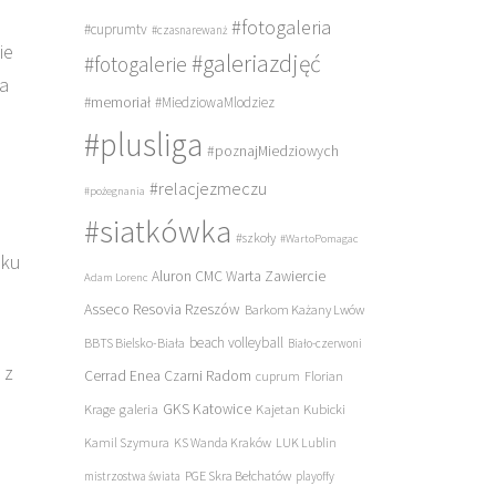
#fotogaleria
#cuprumtv
#czasnarewanż
ie
#galeriazdjęć
#fotogalerie
na
#memoriał
#MiedziowaMlodziez
#plusliga
#poznajMiedziowych
#relacjezmeczu
#pożegnania
#siatkówka
#szkoły
#WartoPomagac
oku
Aluron CMC Warta Zawiercie
Adam Lorenc
Asseco Resovia Rzeszów
Barkom Każany Lwów
beach volleyball
BBTS Bielsko-Biała
Biało-czerwoni
 z
Cerrad Enea Czarni Radom
cuprum
Florian
galeria
GKS Katowice
Kajetan Kubicki
Krage
Kamil Szymura
KS Wanda Kraków
LUK Lublin
PGE Skra Bełchatów
mistrzostwa świata
playoffy