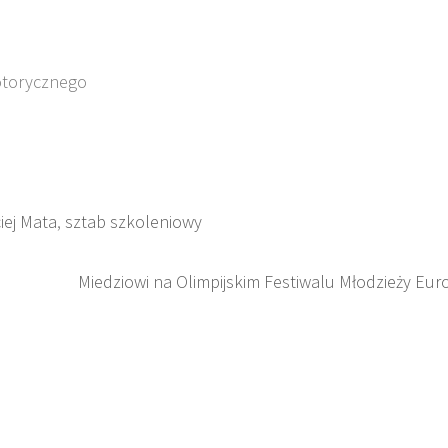
otorycznego
iej Mata
,
sztab szkoleniowy
Miedziowi na Olimpijskim Festiwalu Młodzieży Eur