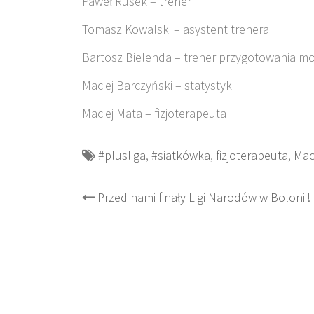
Paweł Rusek – trener
Tomasz Kowalski – asystent trenera
Bartosz Bielenda – trener przygotowania m
Maciej Barczyński – statystyk
Maciej Mata – fizjoterapeuta
#plusliga
,
#siatkówka
,
fizjoterapeuta
,
Mac
Post
Przed nami finały Ligi Narodów w Bolonii!
navigation