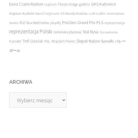
Enea Czarni Radom
galeria
GKS Katowice
cuprum
Florian Krage
Kajetan Kubicki
Kamil Szymura
KS Wanda Kraków
LUK Lublin
mistrzostwa
PreZero Grand Prix PLS
PGE Skra Bełchatów
świata
playoffy
reprezentacja
reprezentacja Polski
Stal Nysa
siatkówka plażowa
Staropolanka
transfer
Trefl Gdańsk
Ślepsk Malow Suwałki
VNL
Wojciech Ferens
バレー
ボール
ARCHIWA
Archiwa