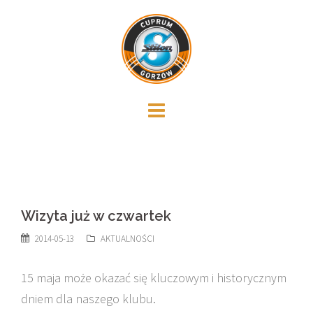
Skip
to
content
Wizyta już w czwartek
2014-05-13
AKTUALNOŚCI
15 maja może okazać się kluczowym i historycznym
dniem dla naszego klubu.