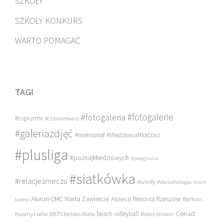
SZKOŁY
SZKOŁY KONKURS
WARTO POMAGAĆ
TAGI
#fotogalerie
#fotogaleria
#cuprumtv
#czasnarewanż
#galeriazdjęć
#memoriał
#MiedziowaMlodziez
#plusliga
#poznajMiedziowych
#pożegnania
#siatkówka
#relacjezmeczu
#szkoły
#WartoPomagac
Adam
Asseco Resovia Rzeszów
Aluron CMC Warta Zawiercie
Barkom
Lorenc
beach volleyball
Cerrad
Każany Lwów
BBTS Bielsko-Biała
Biało-czerwoni