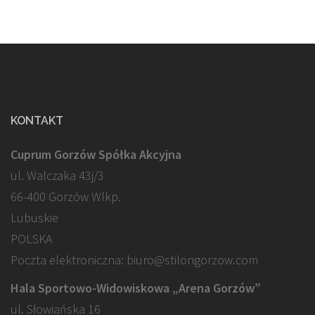
KONTAKT
Cuprum Gorzów Spółka Akcyjna
ul. Walczaka 43j/3
66-400 Gorzów Wlkp.
Lubuskie
POLSKA
Poczta elektroniczna: biuro@stilongorzow.com
Hala Sportowo-Widowiskowa „Arena Gorzów”
ul. Słowiańska 16