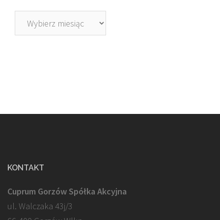
Archiwa
KONTAKT
Cuprum Gorzów Spółka Akcyjna
ul. Walczaka 43j/3