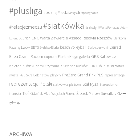
#plusliga
#poznajMiedziowych
#pożegnania
#siatkówka
#relacjezmeczu
#szkoły
#WartoPomagac
Adam
Asseco Resovia Rzeszów
Aluron CMC Warta Zawiercie
Barkom
Lorenc
beach volleyball
Cerrad
Każany Lwów
BBTS Bielsko-Biała
Biało-czerwoni
Enea Czarni Radom
galeria
GKS Katowice
cuprum
Florian Krage
Kajetan Kubicki
Kamil Szymura
KS Wanda Kraków
LUK Lublin
mistrzostwa
PreZero Grand Prix PLS
PGE Skra Bełchatów
świata
playoffy
reprezentacja
reprezentacja Polski
Stal Nysa
siatkówka plażowa
Staropolanka
transfer
Trefl Gdańsk
Ślepsk Malow Suwałki
VNL
Wojciech Ferens
バレー
ボール
ARCHIWA