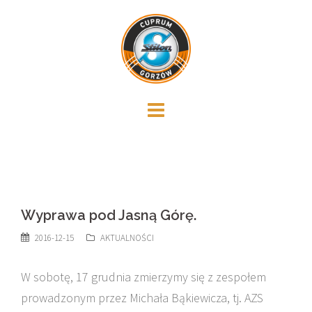
Skip
to
content
Wyprawa pod Jasną Górę.
2016-12-15
AKTUALNOŚCI
W sobotę, 17 grudnia zmierzymy się z zespołem
prowadzonym przez Michała Bąkiewicza, tj. AZS