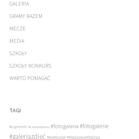
GALERIA
GRAMY RAZEM
MECZE
MEDIA
SZKOŁY
SZKOŁY KONKURS
WARTO POMAGAĆ
TAGI
#fotogalerie
#fotogaleria
#cuprumtv
#czasnarewanż
#galeriazdjęć
#memoriał
#MiedziowaMlodziez