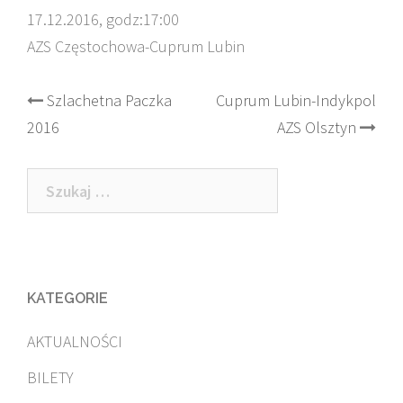
17.12.2016, godz:17:00
AZS Częstochowa-Cuprum Lubin
Post
Szlachetna Paczka
Cuprum Lubin-Indykpol
2016
AZS Olsztyn
navigation
Szukaj:
KATEGORIE
AKTUALNOŚCI
BILETY