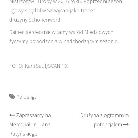
Mistrzostw Europy w 2016 roku. Poprzedni sezon
ligowy spędził w Szwajcarii jako trener
drużyny Schönenwerd.
Rainer, serdecznie witamy wsród Miedziowych i
życzymy powodzenia w nadchodzącym sezonie!
FOTO: Karli Saul/SCANPIX
#plusliga
Post
Zapraszamy na
Drużyna z ogromnym
Memoriał im. Jana
potencjałem
navigation
Rutyńskiego