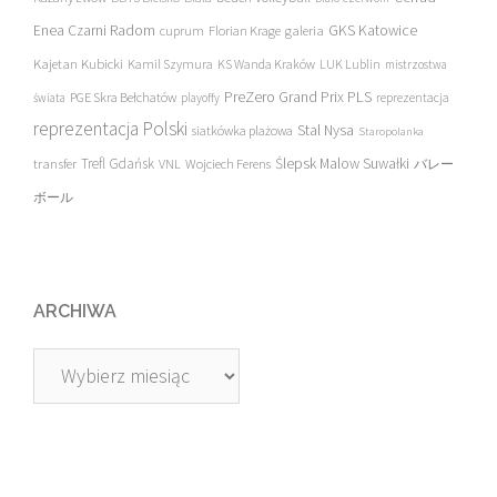
Enea Czarni Radom
galeria
GKS Katowice
cuprum
Florian Krage
Kajetan Kubicki
Kamil Szymura
KS Wanda Kraków
LUK Lublin
mistrzostwa
PreZero Grand Prix PLS
PGE Skra Bełchatów
świata
playoffy
reprezentacja
reprezentacja Polski
Stal Nysa
siatkówka plażowa
Staropolanka
transfer
Trefl Gdańsk
Ślepsk Malow Suwałki
VNL
Wojciech Ferens
バレー
ボール
ARCHIWA
Archiwa