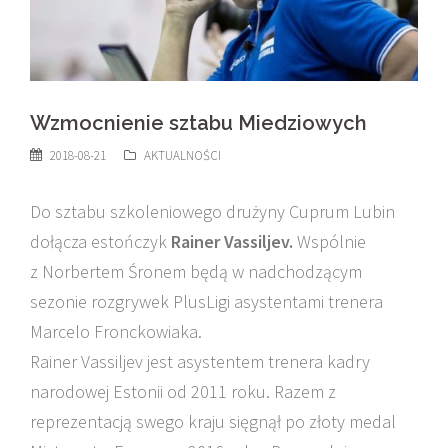
Wzmocnienie sztabu Miedziowych
2018-08-21
AKTUALNOŚCI
Do sztabu szkoleniowego drużyny Cuprum Lubin
dołącza estończyk
Rainer Vassiljev.
Wspólnie
z Norbertem Śronem będą w nadchodzącym
sezonie rozgrywek PlusLigi asystentami trenera
Marcelo Fronckowiaka.
Rainer Vassiljev jest asystentem trenera kadry
narodowej Estonii od 2011 roku. Razem z
reprezentacją swego kraju sięgnął po złoty medal