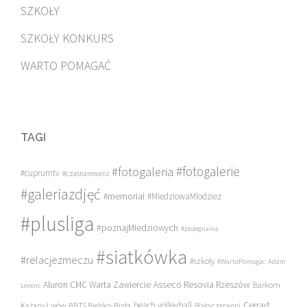
SZKOŁY
SZKOŁY KONKURS
WARTO POMAGAĆ
TAGI
#fotogalerie
#fotogaleria
#cuprumtv
#czasnarewanż
#galeriazdjęć
#memoriał
#MiedziowaMlodziez
#plusliga
#poznajMiedziowych
#pożegnania
#siatkówka
#relacjezmeczu
#szkoły
#WartoPomagac
Adam
Asseco Resovia Rzeszów
Aluron CMC Warta Zawiercie
Barkom
Lorenc
beach volleyball
Cerrad
Każany Lwów
BBTS Bielsko-Biała
Biało-czerwoni