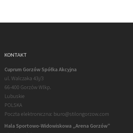
KONTAKT
Cuprum Gorzów Spółka Akcyjna
ul. Walczaka 43j/3
66-400 Gorzów Wlkp.
Lubuskie
POLSKA
Poczta elektroniczna: biuro@stilongorzow.com
Hala Sportowo-Widowiskowa „Arena Gorzów”