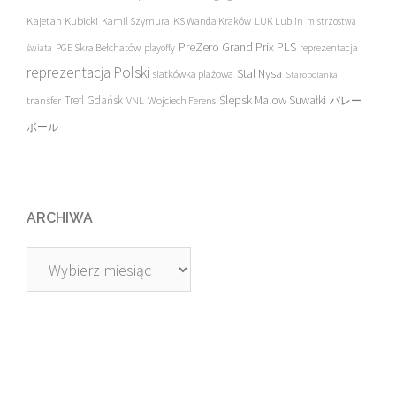
Kajetan Kubicki
Kamil Szymura
KS Wanda Kraków
LUK Lublin
mistrzostwa
PreZero Grand Prix PLS
PGE Skra Bełchatów
świata
playoffy
reprezentacja
reprezentacja Polski
Stal Nysa
siatkówka plażowa
Staropolanka
transfer
Trefl Gdańsk
Ślepsk Malow Suwałki
VNL
Wojciech Ferens
バレー
ボール
ARCHIWA
Archiwa