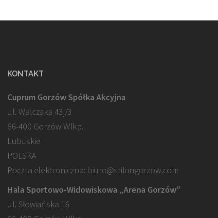
KONTAKT
Cuprum Gorzów Spółka Akcyjna
ul. Walczaka 43j/3
66-400 Gorzów Wlkp.
Lubuskie
POLSKA
Poczta elektroniczna: biuro@stilongorzow.com
Hala Sportowo-Widowiskowa „Arena Gorzów”
ul. Słowiańska 16