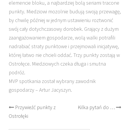
elemencie bloku, a najbardziej bolą seriami tracone
punkty. Miedziowi mozolnie budują swoją przewagę,
by chwilę później w jednym ustawieniu roztwonić
swój cały dotychczasowy dorobek. Grający z dużym
zaangażowaniem gospodarze, wolą walki potrafili
nadrabiać straty punktowe i przejmowali inicjatywę,
której łatwo nie chcieli oddać. Trzy punkty zostają w
Ostrołęce. Miedziowych czeka długa i smutna
podróż.
MVP spotkania został wybrany zawodnik
gospodarzy – Artur Jacyszyn.
Post
Przywieźć punkty z
Kilka pytań do …
Ostrołęki
navigation