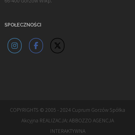
66-400 Gorzów Wlkp.
SPOŁECZNOŚCI
COPYRIGHTS © 2005 - 2024 Cuprum Gorzów Spółka
Akcyjna REALIZACJA:
ABBOZZO AGENCJA
INTERAKTYWNA