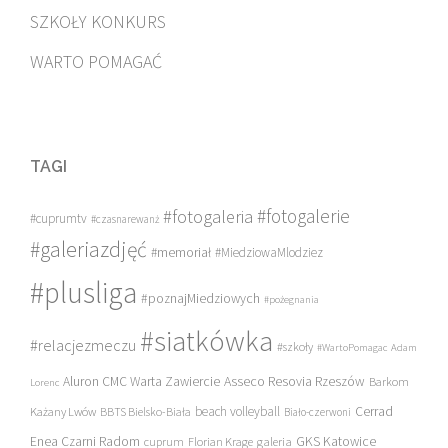
SZKOŁY KONKURS
WARTO POMAGAĆ
TAGI
#fotogalerie
#fotogaleria
#cuprumtv
#czasnarewanż
#galeriazdjęć
#memoriał
#MiedziowaMlodziez
#plusliga
#poznajMiedziowych
#pożegnania
#siatkówka
#relacjezmeczu
#szkoły
#WartoPomagac
Adam
Asseco Resovia Rzeszów
Aluron CMC Warta Zawiercie
Barkom
Lorenc
beach volleyball
Cerrad
Każany Lwów
BBTS Bielsko-Biała
Biało-czerwoni
Enea Czarni Radom
galeria
GKS Katowice
cuprum
Florian Krage