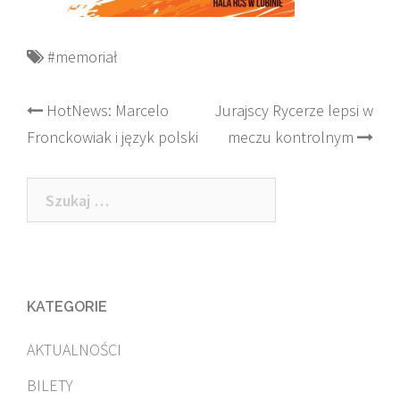
#memoriał
Post
HotNews: Marcelo
Jurajscy Rycerze lepsi w
Fronckowiak i język polski
meczu kontrolnym
navigation
Szukaj:
KATEGORIE
AKTUALNOŚCI
BILETY