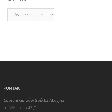
ARCHIWA
Archiwa
KONTAKT
Cuprum Gorzów Spółka Akcyjna
ul. Walczaka 43j/3