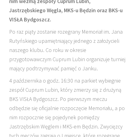
nim wezmą zespoły Cuprum Lubin,
Jastrzębskiego Węgla, MKS-u Będzin oraz BKS-u
VISŁA Bydgoszcz.
Po raz piąty zostanie rozegrany Memoriał im. Jana
Rutyńskiego upamiętniający jednego z założycieli
naszego klubu. Co roku w okresie
przygotowawczym Cuprum Lubin organizuje turniej
mający podtrzymywać pamięć o Janku.
4 października o godz. 16:30 na parkiet wybiegnie
zespół Cuprum Lubin, który zmierzy się z drużyną
BKS VISŁA Bydgoszcz. Po pierwszym meczu
odbędzie się oficjalnie rozpoczęcie Memoriału, a po
nim rozpocznie się pojedynek pomiędzy
Jastrzębskim Węglem i MKS-em Będzin. Zwycięzcy
tych meczów zagrają o I miejsce, które rozegrane