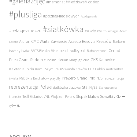
#galeriazdjęć
#memoriał
#MiedziowaMlodziez
#plusliga
#poznajMiedziowych
#pożegnania
#siatkówka
#relacjezmeczu
#szkoły
#WartoPomagac
Adam
Asseco Resovia Rzeszów
Aluron CMC Warta Zawiercie
Barkom
Lorenc
beach volleyball
Cerrad
Każany Lwów
BBTS Bielsko-Biała
Biało-czerwoni
Enea Czarni Radom
galeria
GKS Katowice
cuprum
Florian Krage
Kajetan Kubicki
Kamil Szymura
KS Wanda Kraków
LUK Lublin
mistrzostwa
PreZero Grand Prix PLS
PGE Skra Bełchatów
świata
playoffy
reprezentacja
reprezentacja Polski
Stal Nysa
siatkówka plażowa
Staropolanka
transfer
Trefl Gdańsk
Ślepsk Malow Suwałki
VNL
Wojciech Ferens
バレー
ボール