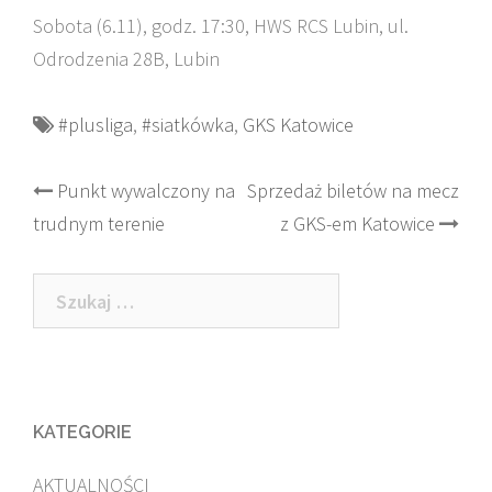
Sobota (6.11), godz. 17:30, HWS RCS Lubin, ul.
Odrodzenia 28B, Lubin
#plusliga
,
#siatkówka
,
GKS Katowice
Post
Punkt wywalczony na
Sprzedaż biletów na mecz
trudnym terenie
z GKS-em Katowice
navigation
Szukaj:
KATEGORIE
AKTUALNOŚCI