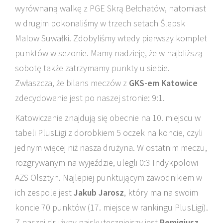
wyrównaną walkę z PGE Skrą Bełchatów, natomiast
w drugim pokonaliśmy w trzech setach Ślepsk
Malow Suwałki. Zdobyliśmy wtedy pierwszy komplet
punktów w sezonie. Mamy nadzieję, że w najbliższą
sobotę także zatrzymamy punkty u siebie.
Zwłaszcza, że bilans meczów z
GKS-em Katowice
zdecydowanie jest po naszej stronie: 9:1.
Katowiczanie znajdują się obecnie na 10. miejscu w
tabeli PlusLigi z dorobkiem 5 oczek na koncie, czyli
jednym więcej niż nasza drużyna. W ostatnim meczu,
rozgrywanym na wyjeździe, ulegli 0:3 Indykpolowi
AZS Olsztyn. Najlepiej punktującym zawodnikiem w
ich zespole jest
Jakub Jarosz
, który ma na swoim
koncie 70 punktów (17. miejsce w rankingu PlusLigi).
Z naszej drużyny najskuteczniejszy jest
Remigiusz