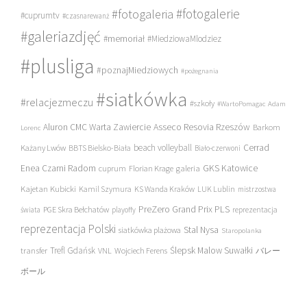
#fotogalerie
#fotogaleria
#cuprumtv
#czasnarewanż
#galeriazdjęć
#memoriał
#MiedziowaMlodziez
#plusliga
#poznajMiedziowych
#pożegnania
#siatkówka
#relacjezmeczu
#szkoły
#WartoPomagac
Adam
Asseco Resovia Rzeszów
Aluron CMC Warta Zawiercie
Barkom
Lorenc
beach volleyball
Cerrad
Każany Lwów
BBTS Bielsko-Biała
Biało-czerwoni
Enea Czarni Radom
galeria
GKS Katowice
cuprum
Florian Krage
Kajetan Kubicki
Kamil Szymura
KS Wanda Kraków
LUK Lublin
mistrzostwa
PreZero Grand Prix PLS
PGE Skra Bełchatów
świata
playoffy
reprezentacja
reprezentacja Polski
Stal Nysa
siatkówka plażowa
Staropolanka
transfer
Trefl Gdańsk
Ślepsk Malow Suwałki
VNL
Wojciech Ferens
バレー
ボール