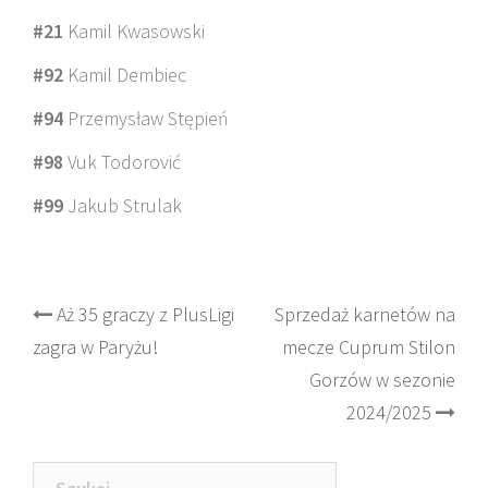
#21
Kamil Kwasowski
#92
Kamil Dembiec
#94
Przemysław Stępień
#98
Vuk Todorović
#99
Jakub Strulak
Post
Aż 35 graczy z PlusLigi
Sprzedaż karnetów na
zagra w Paryżu!
mecze Cuprum Stilon
navigation
Gorzów w sezonie
2024/2025
Szukaj: