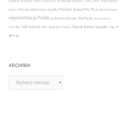
Kajetan Kubicki
Kamil Szymura
KS Wanda Kraków
LUK Lublin
mistrzostwa
PreZero Grand Prix PLS
PGE Skra Bełchatów
świata
playoffy
reprezentacja
reprezentacja Polski
Stal Nysa
siatkówka plażowa
Staropolanka
transfer
Trefl Gdańsk
Ślepsk Malow Suwałki
VNL
Wojciech Ferens
バレー
ボール
ARCHIWA
Archiwa