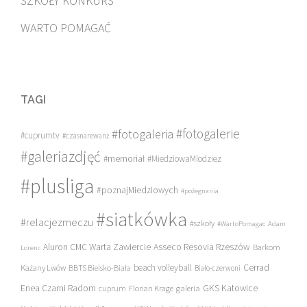
SZKOŁY KONKURS
WARTO POMAGAĆ
TAGI
#fotogalerie
#fotogaleria
#cuprumtv
#czasnarewanż
#galeriazdjęć
#memoriał
#MiedziowaMlodziez
#plusliga
#poznajMiedziowych
#pożegnania
#siatkówka
#relacjezmeczu
#szkoły
#WartoPomagac
Adam
Asseco Resovia Rzeszów
Aluron CMC Warta Zawiercie
Barkom
Lorenc
beach volleyball
Cerrad
Każany Lwów
BBTS Bielsko-Biała
Biało-czerwoni
Enea Czarni Radom
galeria
GKS Katowice
cuprum
Florian Krage