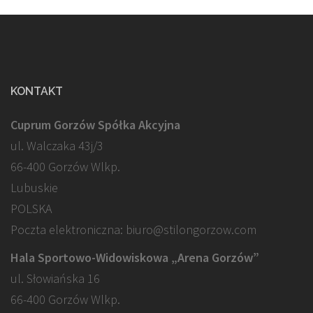
KONTAKT
Cuprum Gorzów Spółka Akcyjna
ul. Walczaka 43j/3
66-400 Gorzów Wlkp.
Lubuskie
POLSKA
Poczta elektroniczna: biuro@stilongorzow.com
Hala Sportowo-Widowiskowa „Arena Gorzów”
ul. Słowiańska 16
66-400 Gorzów Wlkp.