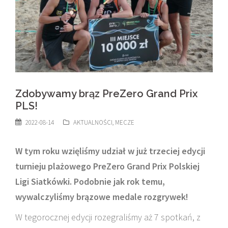
Zdobywamy brąz PreZero Grand Prix
PLS!
2022-08-14
AKTUALNOŚCI
,
MECZE
W tym roku wzięliśmy udział w już trzeciej edycji
turnieju plażowego PreZero Grand Prix Polskiej
Ligi Siatkówki. Podobnie jak rok temu,
wywalczyliśmy brązowe medale rozgrywek!
W tegorocznej edycji rozegraliśmy aż 7 spotkań, z