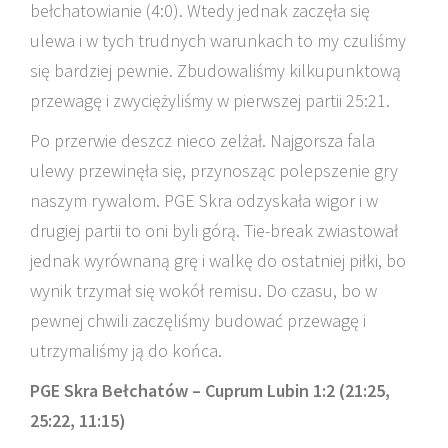
bełchatowianie (4:0). Wtedy jednak zaczęła się
ulewa i w tych trudnych warunkach to my czuliśmy
się bardziej pewnie. Zbudowaliśmy kilkupunktową
przewagę i zwyciężyliśmy w pierwszej partii 25:21.
Po przerwie deszcz nieco zelżał. Najgorsza fala
ulewy przewinęła się, przynosząc polepszenie gry
naszym rywalom. PGE Skra odzyskała wigor i w
drugiej partii to oni byli górą. Tie-break zwiastował
jednak wyrównaną grę i walkę do ostatniej piłki, bo
wynik trzymał się wokół remisu. Do czasu, bo w
pewnej chwili zaczęliśmy budować przewagę i
utrzymaliśmy ją do końca.
PGE Skra Bełchatów – Cuprum Lubin 1:2 (21:25,
25:22, 11:15)