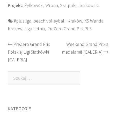
Projekt:
Żyłkowski, Wrona, Szalpuk, Janikowski.
#plusliga
,
beach volleyball
,
Kraków
,
KS Wanda
Kraków
,
Liga Letnia
,
PreZero Grand Prix PLS
Post
PreZero Grand Prix
Weekend Grand Prix z
Polskiej Ligi Siatkówki
medalami! [GALERIA]
navigation
[GALERIA]
Szukaj:
KATEGORIE