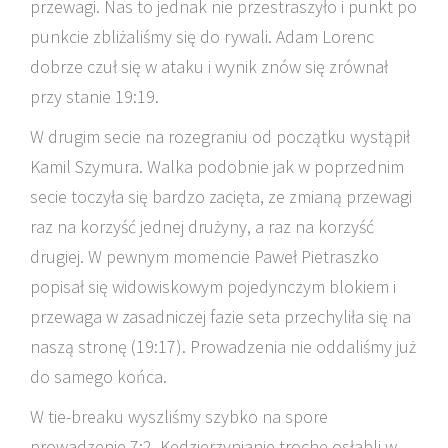
przewagi. Nas to jednak nie przestraszyło i punkt po
punkcie zbliżaliśmy się do rywali. Adam Lorenc
dobrze czuł się w ataku i wynik znów się zrównał
przy stanie 19:19.
W drugim secie na rozegraniu od początku wystąpił
Kamil Szymura. Walka podobnie jak w poprzednim
secie toczyła się bardzo zacięta, ze zmianą przewagi
raz na korzyść jednej drużyny, a raz na korzyść
drugiej. W pewnym momencie Paweł Pietraszko
popisał się widowiskowym pojedynczym blokiem i
przewaga w zasadniczej fazie seta przechyliła się na
naszą stronę (19:17). Prowadzenia nie oddaliśmy już
do samego końca.
W tie-breaku wyszliśmy szybko na spore
prowadzenie 7:2. Kędzierzynianie trochę osłabli w