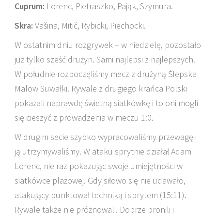
Cuprum:
Lorenc, Pietraszko, Pająk, Szymura.
Skra:
Vašina,
Mitić,
Rybicki,
Piechocki.
W ostatnim dniu rozgrywek – w niedzielę, pozostało
już tylko sześć drużyn. Sami najlepsi z najlepszych.
W południe rozpoczęliśmy mecz z drużyną Ślepska
Malow Suwałki. Rywale z drugiego krańca Polski
pokazali naprawdę świetną siatkówkę i to oni mogli
się cieszyć z prowadzenia w meczu 1:0.
W drugim secie szybko wypracowaliśmy przewagę i
ją utrzymywaliśmy. W ataku sprytnie działał Adam
Lorenc, nie raz pokazując swoje umiejętności w
siatkówce plażowej. Gdy siłowo się nie udawało,
atakujący punktował techniką i sprytem (15:11).
Rywale także nie próżnowali. Dobrze bronili i