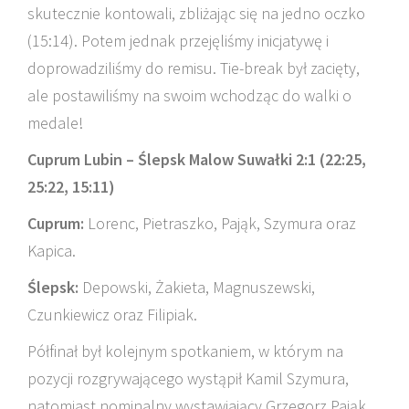
skutecznie kontowali, zbliżając się na jedno oczko
(15:14). Potem jednak przejęliśmy inicjatywę i
doprowadziliśmy do remisu. Tie-break był zacięty,
ale postawiliśmy na swoim wchodząc do walki o
medale!
Cuprum Lubin – Ślepsk Malow Suwałki 2:1 (22:25,
25:22, 15:11)
Cuprum:
Lorenc, Pietraszko, Pająk, Szymura oraz
Kapica.
Ślepsk:
Depowski, Żakieta, Magnuszewski,
Czunkiewicz oraz Filipiak.
Półfinał był kolejnym spotkaniem, w którym na
pozycji rozgrywającego wystąpił Kamil Szymura,
natomiast nominalny wystawiający Grzegorz Pająk