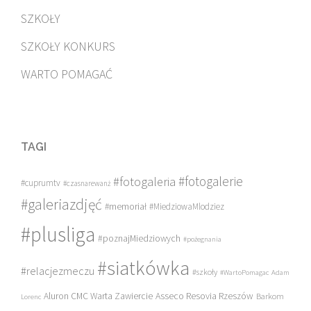
SZKOŁY
SZKOŁY KONKURS
WARTO POMAGAĆ
TAGI
#fotogalerie
#fotogaleria
#cuprumtv
#czasnarewanż
#galeriazdjęć
#memoriał
#MiedziowaMlodziez
#plusliga
#poznajMiedziowych
#pożegnania
#siatkówka
#relacjezmeczu
#szkoły
#WartoPomagac
Adam
Asseco Resovia Rzeszów
Aluron CMC Warta Zawiercie
Barkom
Lorenc