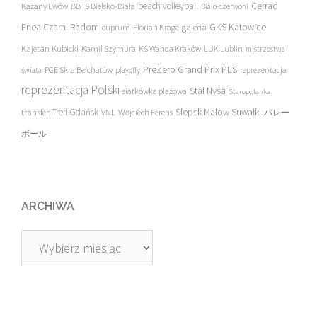
beach volleyball
Cerrad
Każany Lwów
BBTS Bielsko-Biała
Biało-czerwoni
Enea Czarni Radom
galeria
GKS Katowice
cuprum
Florian Krage
Kajetan Kubicki
Kamil Szymura
KS Wanda Kraków
LUK Lublin
mistrzostwa
PreZero Grand Prix PLS
PGE Skra Bełchatów
świata
playoffy
reprezentacja
reprezentacja Polski
Stal Nysa
siatkówka plażowa
Staropolanka
transfer
Trefl Gdańsk
Ślepsk Malow Suwałki
VNL
Wojciech Ferens
バレー
ボール
ARCHIWA
Archiwa