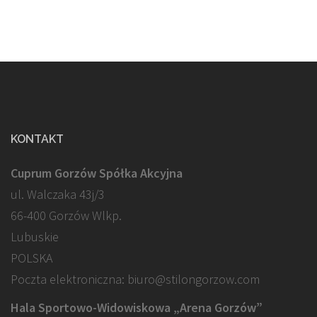
KONTAKT
Cuprum Gorzów Spółka Akcyjna
ul. Walczaka 43j/3
66-400 Gorzów Wlkp.
Lubuskie
POLSKA
Poczta elektroniczna: biuro@stilongorzow.com
Hala Sportowo-Widowiskowa „Arena Gorzów”