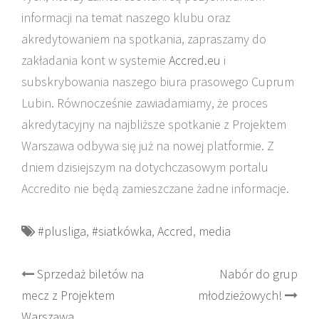
informacji na temat naszego klubu oraz
akredytowaniem na spotkania, zapraszamy do
zakładania kont w systemie
Accred.eu
i
subskrybowania naszego biura prasowego Cuprum
Lubin. Równocześnie zawiadamiamy, że proces
akredytacyjny na najbliższe spotkanie z Projektem
Warszawa odbywa się już na nowej platformie. Z
dniem dzisiejszym na dotychczasowym portalu
Accredito nie będą zamieszczane żadne informacje.
#plusliga
,
#siatkówka
,
Accred
,
media
Post
Sprzedaż biletów na
Nabór do grup
mecz z Projektem
młodzieżowych!
navigation
Warszawa