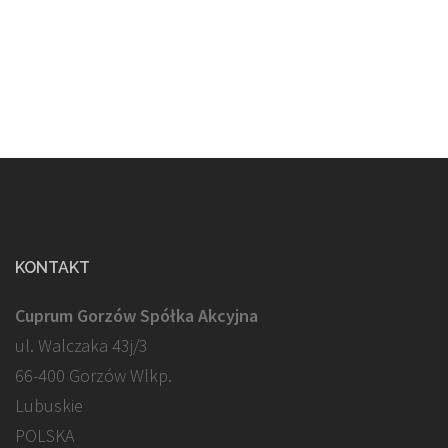
KONTAKT
Cuprum Gorzów Spółka Akcyjna
ul. Walczaka 43j/3
66-400 Gorzów Wlkp.
Lubuskie
POLSKA