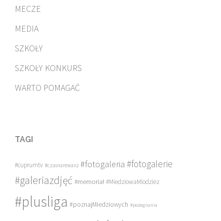
MECZE
MEDIA
SZKOŁY
SZKOŁY KONKURS
WARTO POMAGAĆ
TAGI
#fotogalerie
#fotogaleria
#cuprumtv
#czasnarewanż
#galeriazdjęć
#memoriał
#MiedziowaMlodziez
#plusliga
#poznajMiedziowych
#pożegnania