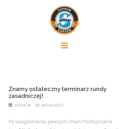
Skip
to
content
Znamy ostateczny terminarz rundy
zasadniczej!
2015-06-30
AKTUALNOŚCI
Po uwzględnieniu pewnych zmian Profesjonalna