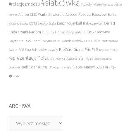
#siatkówka
#relacjezmeczu
#szkoły
#WartoPomagac
Adam
Asseco Resovia Rzeszów
Aluron CMC Warta Zawiercie
Barkom
Lorenc
beach volleyball
Cerrad
Każany Lwów
BBTS Bielsko-Biała
Biało-czerwoni
Enea Czarni Radom
galeria
GKS Katowice
cuprum
Florian Krage
Kajetan Kubicki
Kamil Szymura
KS Wanda Kraków
LUK Lublin
mistrzostwa
PreZero Grand Prix PLS
PGE Skra Bełchatów
świata
playoffy
reprezentacja
reprezentacja Polski
Stal Nysa
siatkówka plażowa
Staropolanka
transfer
Trefl Gdańsk
Ślepsk Malow Suwałki
VNL
Wojciech Ferens
バレー
ボール
ARCHIWA
Archiwa