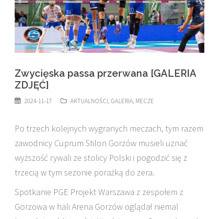
Zwycięska passa przerwana [GALERIA
ZDJĘĆ]
2024-11-17
AKTUALNOŚCI
,
GALERIA
,
MECZE
Po trzech kolejnych wygranych meczach, tym razem
zawodnicy Cuprum Stilon Gorzów musieli uznać
wyższość rywali ze stolicy Polski i pogodzić się z
trzecią w tym sezonie porażką do zera.
Spotkanie PGE Projekt Warszawa z zespołem z
Gorzowa w hali Arena Gorzów oglądał niemal