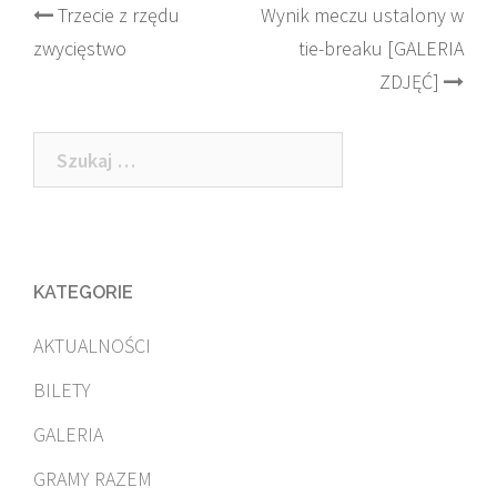
Post
Trzecie z rzędu
Wynik meczu ustalony w
zwycięstwo
tie-breaku [GALERIA
navigation
ZDJĘĆ]
Szukaj:
KATEGORIE
AKTUALNOŚCI
BILETY
GALERIA
GRAMY RAZEM