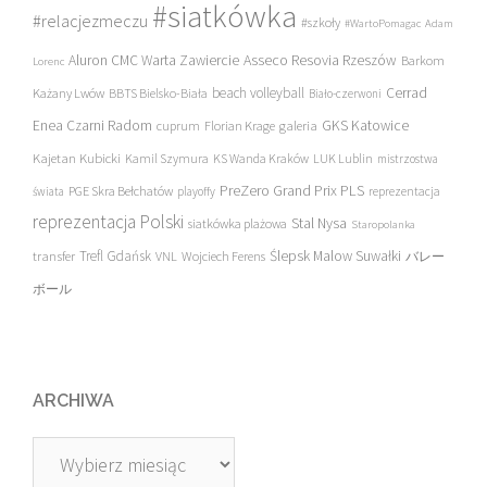
#siatkówka
#relacjezmeczu
#szkoły
#WartoPomagac
Adam
Asseco Resovia Rzeszów
Aluron CMC Warta Zawiercie
Barkom
Lorenc
beach volleyball
Cerrad
Każany Lwów
BBTS Bielsko-Biała
Biało-czerwoni
Enea Czarni Radom
galeria
GKS Katowice
cuprum
Florian Krage
Kajetan Kubicki
Kamil Szymura
KS Wanda Kraków
LUK Lublin
mistrzostwa
PreZero Grand Prix PLS
PGE Skra Bełchatów
świata
playoffy
reprezentacja
reprezentacja Polski
Stal Nysa
siatkówka plażowa
Staropolanka
transfer
Trefl Gdańsk
Ślepsk Malow Suwałki
VNL
Wojciech Ferens
バレー
ボール
ARCHIWA
Archiwa