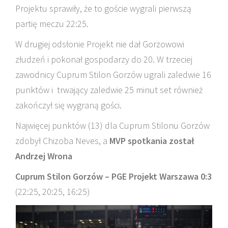
Projektu sprawiły, że to goście wygrali pierwszą
partię meczu 22:25.
W drugiej odsłonie Projekt nie dał Gorzowowi
złudzeń i pokonał gospodarzy do 20. W trzeciej
zawodnicy Cuprum Stilon Gorzów ugrali zaledwie 16
punktów i trwający zaledwie 25 minut set również
zakończył się wygraną gości.
Najwięcej punktów (13) dla Cuprum Stilonu Gorzów
zdobył Chizoba Neves, a
MVP spotkania został
Andrzej Wrona
Cuprum Stilon Gorzów – PGE Projekt Warszawa 0:3
(22:25, 20:25, 16:25)