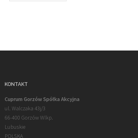
KONTAKT
Cuprum Gorzów Spółka Akcyjna
ul. Walczaka 43j/3
66-400 Gorzów Wlkp.
Lubuskie
POLSKA