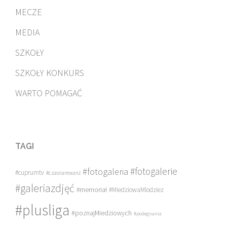
MECZE
MEDIA
SZKOŁY
SZKOŁY KONKURS
WARTO POMAGAĆ
TAGI
#fotogalerie
#fotogaleria
#cuprumtv
#czasnarewanż
#galeriazdjęć
#memoriał
#MiedziowaMlodziez
#plusliga
#poznajMiedziowych
#pożegnania