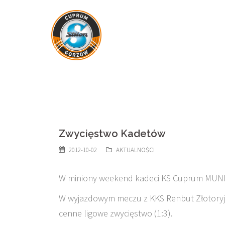
Skip
to
content
Zwycięstwo Kadetów
2012-10-02
AKTUALNOŚCI
W miniony weekend kadeci KS Cuprum MUNDO
W wyjazdowym meczu z KKS Renbut Złotoryja
cenne ligowe zwycięstwo (1:3).