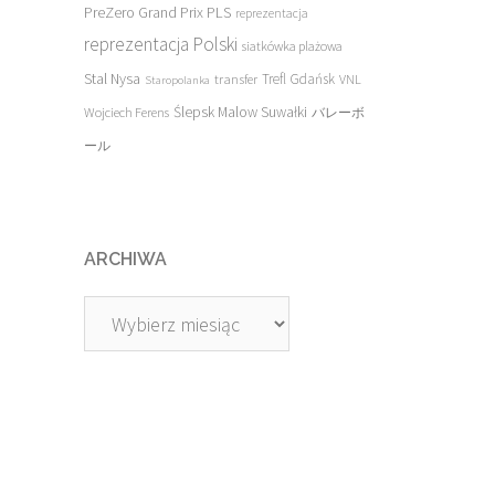
PreZero Grand Prix PLS
reprezentacja
reprezentacja Polski
siatkówka plażowa
Stal Nysa
transfer
Trefl Gdańsk
VNL
Staropolanka
Ślepsk Malow Suwałki
Wojciech Ferens
バレーボ
ール
ARCHIWA
Archiwa