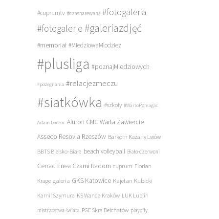
#fotogaleria
#cuprumtv
#czasnarewanż
#galeriazdjęć
#fotogalerie
#memoriał
#MiedziowaMlodziez
#plusliga
#poznajMiedziowych
#relacjezmeczu
#pożegnania
#siatkówka
#szkoły
#WartoPomagac
Aluron CMC Warta Zawiercie
Adam Lorenc
Asseco Resovia Rzeszów
Barkom Każany Lwów
beach volleyball
BBTS Bielsko-Biała
Biało-czerwoni
Cerrad Enea Czarni Radom
cuprum
Florian
galeria
GKS Katowice
Kajetan Kubicki
Krage
Kamil Szymura
KS Wanda Kraków
LUK Lublin
PGE Skra Bełchatów
mistrzostwa świata
playoffy