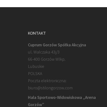
KONTAKT
Cuprum Gorzów Spółka Akcyjna
ul. Walczaka 43j/3
66-400 Gorzów Wlkp.
Lubuskie
POLSKA
Poczta elektroniczna:
biuro@stilongorzow.com
Hala Sportowo-Widowiskowa „Arena
Gorzów”