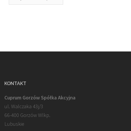
KONTAKT
Cuprum Gorzów Spółka Akcyjna
ul. Walczaka 43j/3
66-400 Gorzów Wlkp.
Lubuskie