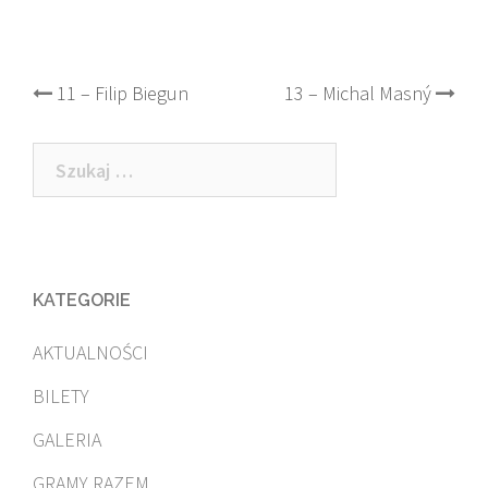
Post
11 – Filip Biegun
13 – Michal Masný
navigation
Szukaj:
KATEGORIE
AKTUALNOŚCI
BILETY
GALERIA
GRAMY RAZEM