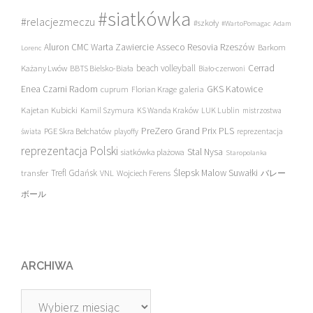
#siatkówka
#relacjezmeczu
#szkoły
#WartoPomagac
Adam
Asseco Resovia Rzeszów
Aluron CMC Warta Zawiercie
Barkom
Lorenc
beach volleyball
Cerrad
Każany Lwów
BBTS Bielsko-Biała
Biało-czerwoni
Enea Czarni Radom
galeria
GKS Katowice
cuprum
Florian Krage
Kajetan Kubicki
Kamil Szymura
KS Wanda Kraków
LUK Lublin
mistrzostwa
PreZero Grand Prix PLS
PGE Skra Bełchatów
świata
playoffy
reprezentacja
reprezentacja Polski
Stal Nysa
siatkówka plażowa
Staropolanka
transfer
Trefl Gdańsk
Ślepsk Malow Suwałki
VNL
Wojciech Ferens
バレー
ボール
ARCHIWA
Archiwa