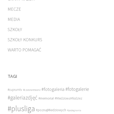
MECZE
MEDIA
SZKOŁY
SZKOŁY KONKURS
WARTO POMAGAĆ
TAGI
#fotogalerie
#fotogaleria
#cuprumtv
#czasnarewanż
#galeriazdjęć
#memoriał
#MiedziowaMlodziez
#plusliga
#poznajMiedziowych
#pożegnania