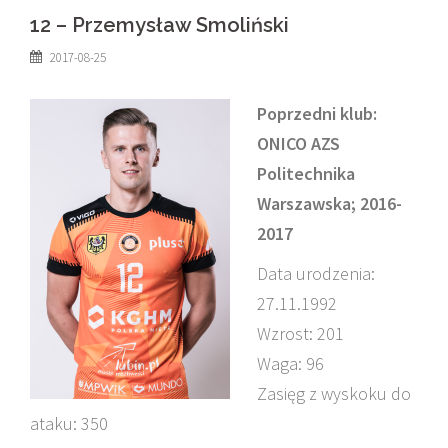
12 – Przemysław Smoliński
2017-08-25
Poprzedni klub:
ONICO AZS
Politechnika
Warszawska; 2016-
2017
Data urodzenia:
27.11.1992
Wzrost: 201
Waga: 96
Zasięg z wyskoku do
ataku: 350